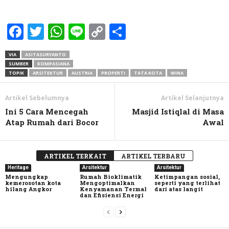
Facebook
Twitter
WhatsApp
Line
Copy
Share
Link
VIA
ASITASURYANTO
SUMBER
KOMPASIANA
TOPIK
ARSITEKTUR
AUSTRIA
PROPERTI
TATA KOTA
WINA
Artikel Sebelumnya
Artikel Selanjutnya
Ini 5 Cara Mencegah
Masjid Istiqlal di Masa
Atap Rumah dari Bocor
Awal
ARTIKEL TERKAIT
ARTIKEL TERBARU
Heritage
Arsitektur
Arsitektur
Mengungkap
Rumah Bioklimatik
Ketimpangan sosial,
kemerosotan kota
Mengoptimalkan
seperti yang terlihat
hilang Angkor
Kenyamanan Termal
dari atas langit
dan Efisiensi Energi