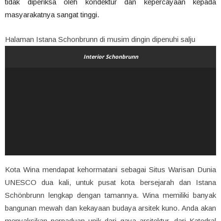
tidak diperiksa oleh kondektur dan kepercayaan kepada
masyarakatnya sangat tinggi.
Halaman Istana Schonbrunn di musim dingin dipenuhi salju
Interior Schonbrunn
Kota Wina mendapat kehormatani sebagai Situs Warisan Dunia
UNESCO dua kali, untuk pusat kota bersejarah dan Istana
Schönbrunn lengkap dengan tamannya. Wina memiliki banyak
bangunan mewah dan kekayaan budaya arsitek kuno. Anda akan
menyaksikan perpaduan unik dari gaya arsitektur, dari Katedral