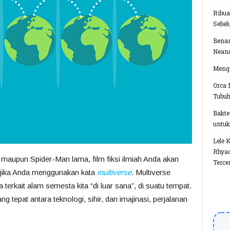
Ribua
Sebel
Benar
Neand
Menga
Orca 
Tubu
Bakte
untuk
Lele 
Rhyac
aupun Spider-Man lama, film fiksi ilmiah Anda akan
Terce
h jika Anda menggunakan kata
multiverse
. Multiverse
erkait alam semesta kita “di luar sana”, di suatu tempat.
g tepat antara teknologi, sihir, dan imajinasi, perjalanan