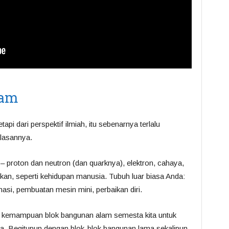
lam
api dari perspektif ilmiah, itu sebenarnya terlalu
 alasannya.
 proton dan neutron (dan quarknya), elektron, cahaya,
an, seperti kehidupan manusia. Tubuh luar biasa Anda:
si, pembuatan mesin mini, perbaikan diri.
kemampuan blok bangunan alam semesta kita untuk
a. Begitupun dengan blok-blok bangunan lama sekalipun