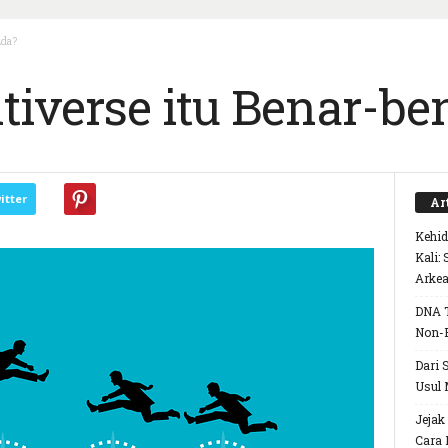
Ada?
iverse itu Benar-be
itter
Ar
Kehid
Kali:
Arke
DNA T
Non-
Dari 
Usul 
Jejak
Cara 