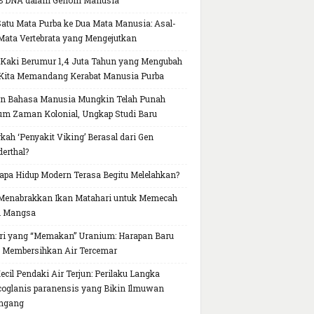
B DNA dalam Genom Manusia
Satu Mata Purba ke Dua Mata Manusia: Asal-
Mata Vertebrata yang Mengejutkan
 Kaki Berumur 1,4 Juta Tahun yang Mengubah
Kita Memandang Kerabat Manusia Purba
n Bahasa Manusia Mungkin Telah Punah
um Zaman Kolonial, Ungkap Studi Baru
kah ‘Penyakit Viking’ Berasal dari Gen
erthal?
pa Hidup Modern Terasa Begitu Melelahkan?
Menabrakkan Ikan Matahari untuk Memecah
h Mangsa
ri yang “Memakan” Uranium: Harapan Baru
 Membersihkan Air Tercemar
Kecil Pendaki Air Terjun: Perilaku Langka
oglanis paranensis yang Bikin Ilmuwan
ngang