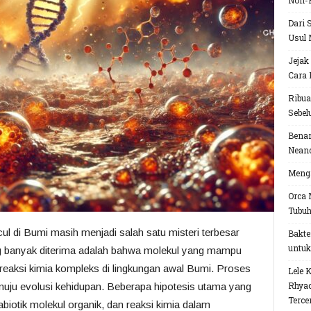
Non-
Dari 
Usul 
Jejak
Cara 
Ribua
Sebel
Benar
Neand
Menga
Orca 
Tubu
l di Bumi masih menjadi salah satu misteri terbesar
Bakte
untuk
ing banyak diterima adalah bahwa molekul yang mampu
i reaksi kimia kompleks di lingkungan awal Bumi. Proses
Lele 
Rhyac
uju evolusi kehidupan. Beberapa hipotesis utama yang
Terce
biotik molekul organik, dan reaksi kimia dalam