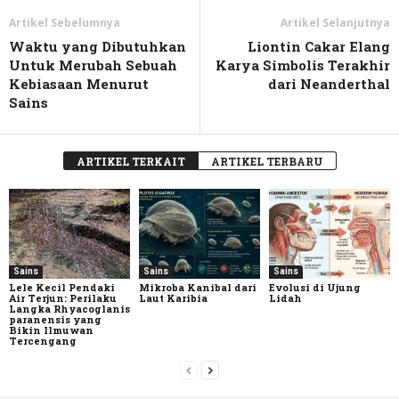
Artikel Sebelumnya
Artikel Selanjutnya
Waktu yang Dibutuhkan
Liontin Cakar Elang
Untuk Merubah Sebuah
Karya Simbolis Terakhir
Kebiasaan Menurut
dari Neanderthal
Sains
ARTIKEL TERKAIT
ARTIKEL TERBARU
Sains
Sains
Sains
Lele Kecil Pendaki
Mikroba Kanibal dari
Evolusi di Ujung
Air Terjun: Perilaku
Laut Karibia
Lidah
Langka Rhyacoglanis
paranensis yang
Bikin Ilmuwan
Tercengang