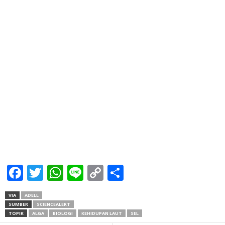
Facebook
Twitter
WhatsApp
Line
Copy
Share
Link
VIA
ADELL
SUMBER
SCIENCEALERT
TOPIK
ALGA
BIOLOGI
KEHIDUPAN LAUT
SEL