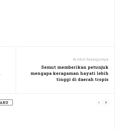
y
hare
Artikel Selanjutnya
Semut memberikan petunjuk
n
mengapa keragaman hayati lebih
tinggi di daerah tropis
BARU