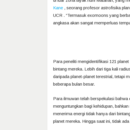
di luar zona layak huni Matahari, yang mun
Kane
, seorang profesor astrofisika plan
UCR . “Termasuk exomoons yang berbatu
angkasa akan sangat memperluas tempat
Para peneliti mengidentifikasi 121 planet
bintang mereka. Lebih dari tiga kali ra
daripada planet-planet terestrial, tetap
beberapa bulan besar.
Para ilmuwan telah berspekulasi bahwa
menguntungkan bagi kehidupan, bahkan m
menerima energi tidak hanya dari bintang 
planet mereka. Hingga saat ini, tidak ad