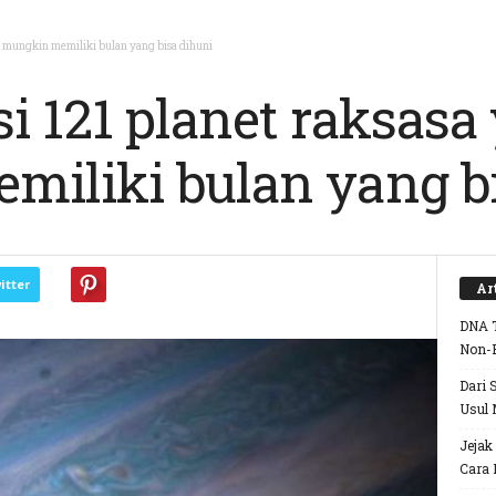
ng mungkin memiliki bulan yang bisa dihuni
si 121 planet raksasa
iliki bulan yang bi
itter
Ar
DNA T
Non-
Dari 
Usul 
Jejak
Cara 