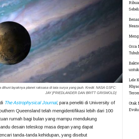
Ribua
Sebel
Benar
Neand
Menga
Orca 
Tubu
Bakte
untuk
Lele 
Rhyac
 dihuni layaknya planet raksasa di tata surya yang jauh. Kredit: NASA GSFC:
Terce
JAY [FRIEDLANDER DAN BRITT GRISWOLD]
di
The Astrophysical Journal
,
para peneliti di University of
Otak 
Evolu
Southern Queensland telah mengidentifikasi lebih dari 100
i tuan rumah bagi bulan yang mampu mendukung
andu desain teleskop masa depan yang dapat
encari tanda-tanda kehidupan, yang disebut