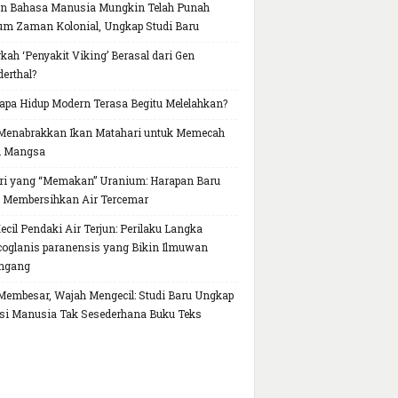
n Bahasa Manusia Mungkin Telah Punah
um Zaman Kolonial, Ungkap Studi Baru
kah ‘Penyakit Viking’ Berasal dari Gen
erthal?
pa Hidup Modern Terasa Begitu Melelahkan?
Menabrakkan Ikan Matahari untuk Memecah
h Mangsa
ri yang “Memakan” Uranium: Harapan Baru
 Membersihkan Air Tercemar
Kecil Pendaki Air Terjun: Perilaku Langka
oglanis paranensis yang Bikin Ilmuwan
ngang
Membesar, Wajah Mengecil: Studi Baru Ungkap
si Manusia Tak Sesederhana Buku Teks