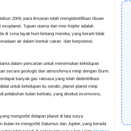
ahun 2009, para ilmuwan telah mengidentifikasi ribuan
but exoplanet. Tujuan utama dari misi Kepler adalah
da di zona layak huni bintang mereka, yang berarti tidak
eberadaan air dalam bentuk cairan -dan berpotensi
et utama dalam pencarian untuk menemukan kehidupan
kan secara geologis dan atmosfernya mirip dengan Bumi.
rdapat banyak gas raksasa yang telah diidentifikasi
dat untuk kehidupan itu sendiri, planet-planet mirip
njadi pelabuhan bulan berbatu, yang disebut exomoons,
l yang mengorbit delapan planet di tata surya
n-bulan ini mengorbit Saturnus dan Jupiter, yang berada