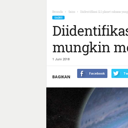
Beranda
Sains
Diidentifikasi 121 planet raksasa ya
SAINS
Diidentifika
mungkin mem
1 Juni 2018
Facebook
Tw
BAGIKAN