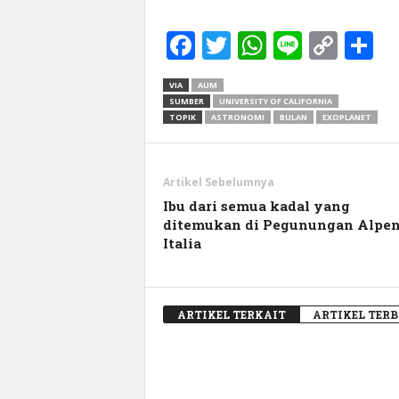
Facebook
Twitter
WhatsApp
Line
Cop
S
Link
VIA
AUM
SUMBER
UNIVERSITY OF CALIFORNIA
TOPIK
ASTRONOMI
BULAN
EXOPLANET
Artikel Sebelumnya
Ibu dari semua kadal yang
ditemukan di Pegunungan Alpe
Italia
ARTIKEL TERKAIT
ARTIKEL TER