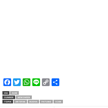
Facebook
Twitter
WhatsApp
Line
Copy
Share
Link
VIA
AUM
SUMBER
NEWSWEEK
TOPIK
ARTEFAK
BUDHA
PATUNG
SCAN