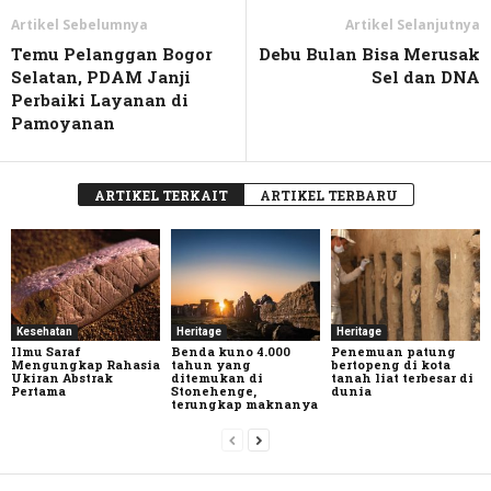
Artikel Sebelumnya
Artikel Selanjutnya
Temu Pelanggan Bogor
Debu Bulan Bisa Merusak
Selatan, PDAM Janji
Sel dan DNA
Perbaiki Layanan di
Pamoyanan
ARTIKEL TERKAIT
ARTIKEL TERBARU
Kesehatan
Heritage
Heritage
Ilmu Saraf
Benda kuno 4.000
Penemuan patung
Mengungkap Rahasia
tahun yang
bertopeng di kota
Ukiran Abstrak
ditemukan di
tanah liat terbesar di
Pertama
Stonehenge,
dunia
terungkap maknanya