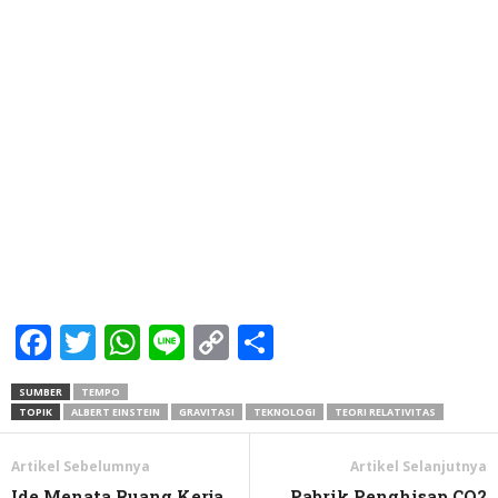
Facebook
Twitter
WhatsApp
Line
Copy
Share
Link
SUMBER
TEMPO
TOPIK
ALBERT EINSTEIN
GRAVITASI
TEKNOLOGI
TEORI RELATIVITAS
Artikel Sebelumnya
Artikel Selanjutnya
Ide Menata Ruang Kerja
Pabrik Penghisap CO2