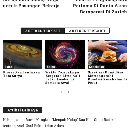
untuk Pasangan Bekerja
Pertama Di Dunia Akan
Beroperasi Di Zurich
ARTIKEL TERKAIT
ARTIKEL TERBARU
Sains
Sains
Kesehatan
Proses Pembentukan
Waktu Tampaknya
Gravitasi Bumi Bisa
Tata Surya
Bergerak Lima Kali
Memengaruhi
Lebih Lambat di
Kondisi Kesehatan di
Semesta Awal
Perut
Artikel Lainnya
Kehidupan di Bumi Mungkin “Menjadi Hidup” Dua Kali: Studi Radikal
tentang Asal-Usul Bakteri dan Arkea