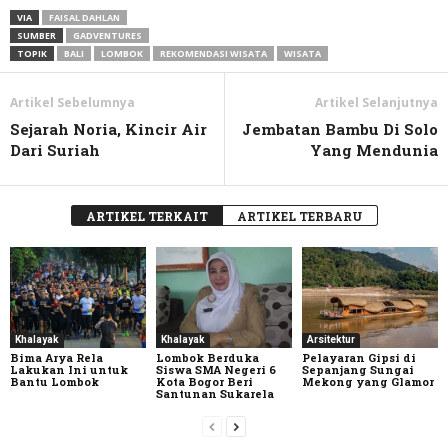
Link
VIA
FAISAL DAHLAN
SUMBER
GADVENTURES
TOPIK
BALI
LOMBOK
REKOMENDASI WISATA
WISATA
Artikel Sebelumnya
Artikel Selanjutnya
Sejarah Noria, Kincir Air
Jembatan Bambu Di Solo
Dari Suriah
Yang Mendunia
ARTIKEL TERKAIT
ARTIKEL TERBARU
Khalayak
Khalayak
Arsitektur
Bima Arya Rela
Lombok Berduka
Pelayaran Gipsi di
Lakukan Ini untuk
Siswa SMA Negeri 6
Sepanjang Sungai
Bantu Lombok
Kota Bogor Beri
Mekong yang Glamor
Santunan Sukarela