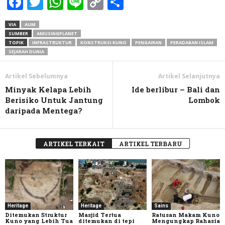
Facebook
Twitter
WhatsApp
Line
Copy
Share
Link
VIA
AUM
SUMBER
AMUSINGPLANET
TOPIK
INFRASTRUKTUR
KONSTRUKSI KUNO
PENGAIRAN
PERADABAN ISLAM
SEJARAH DUNIA
Artikel Sebelumnya
Artikel Selanjutnya
Minyak Kelapa Lebih
Ide berlibur – Bali dan
Berisiko Untuk Jantung
Lombok
daripada Mentega?
ARTIKEL TERKAIT
ARTIKEL TERBARU
Heritage
Heritage
Sains
Ditemukan Struktur
Masjid Tertua
Ratusan Makam Kuno
Kuno yang Lebih Tua
ditemukan di tepi
Mengungkap Rahasia