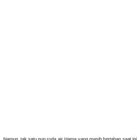
Namun, tak satu pun roda air Hama yang masih bertahan saat ini