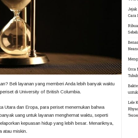
Jejak
Cara 
Ribua
Sebel
Benar
Neand
Menga
Orca 
Tubu
an? Beli layanan yang memberi Anda lebih banyak waktu
Bakte
periset di University of British Columbia.
untuk
Lele 
ika Utara dan Eropa, para periset menemukan bahwa
Rhyac
banyak uang untuk layanan menghemat waktu, seperti
Terce
aporkan kepuasan hidup yang lebih besar. Menariknya,
 atau miskin.