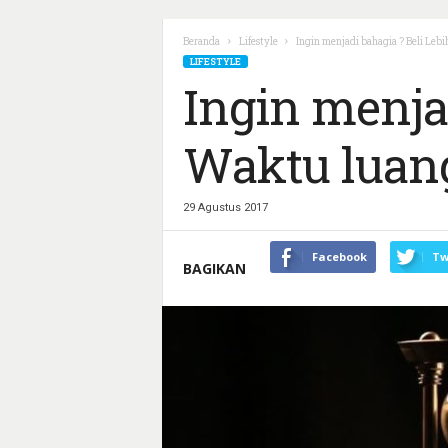
Beranda
Lifestyle
Ingin menjadi bahagia ? Beli Le
LIFESTYLE
Ingin menja
Waktu luan
29 Agustus 2017
Facebook
Tw
BAGIKAN