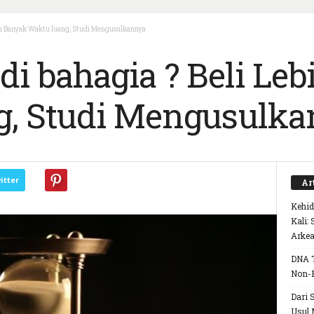
bih Banyak Waktu luang, Studi Mengusulkannya
di bahagia ? Beli Le
g, Studi Mengusulk
itter
Ar
Kehid
Kali:
Arke
DNA T
Non-
Dari 
Usul 