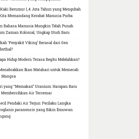
 Kaki Berumur 1,4 Juta Tahun yang Mengubah
Kita Memandang Kerabat Manusia Purba
n Bahasa Manusia Mungkin Telah Punah
um Zaman Kolonial, Ungkap Studi Baru
kah ‘Penyakit Viking’ Berasal dari Gen
erthal?
pa Hidup Modern Terasa Begitu Melelahkan?
Menabrakkan Ikan Matahari untuk Memecah
h Mangsa
ri yang “Memakan” Uranium: Harapan Baru
 Membersihkan Air Tercemar
Kecil Pendaki Air Terjun: Perilaku Langka
oglanis paranensis yang Bikin Ilmuwan
ngang