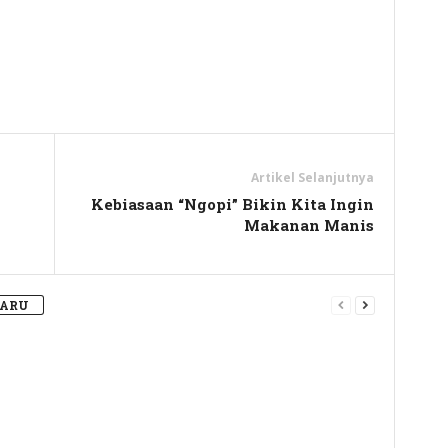
y
hare
Artikel Selanjutnya
Kebiasaan “Ngopi” Bikin Kita Ingin
Makanan Manis
BARU