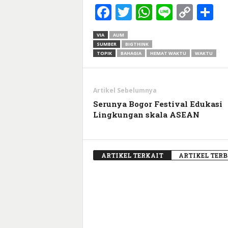
Facebook
Twitter
WhatsApp
Line
Cop
S
Link
VIA
AUM
SUMBER
BIGTHINK
TOPIK
BAHAGIA
HEMAT WAKTU
WAKTU
Artikel Sebelumnya
Serunya Bogor Festival Edukasi
Lingkungan skala ASEAN
ARTIKEL TERKAIT
ARTIKEL TER