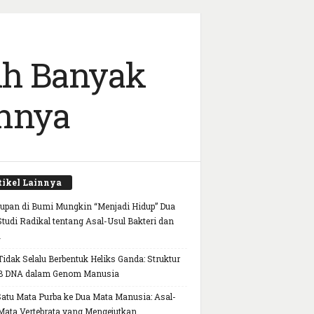
bih Banyak
annya
tikel Lainnya
upan di Bumi Mungkin “Menjadi Hidup” Dua
 Studi Radikal tentang Asal-Usul Bakteri dan
a
idak Selalu Berbentuk Heliks Ganda: Struktur
B DNA dalam Genom Manusia
Satu Mata Purba ke Dua Mata Manusia: Asal-
Mata Vertebrata yang Mengejutkan