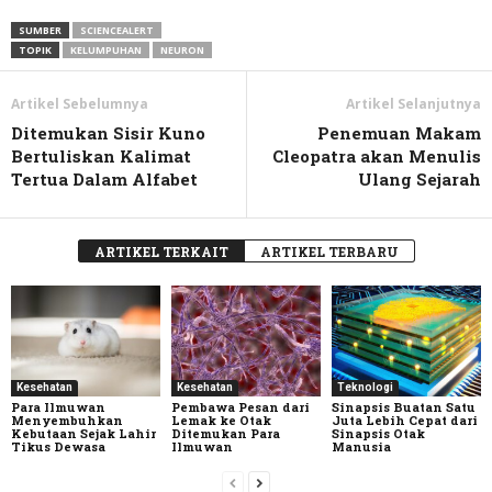
Link
SUMBER
SCIENCEALERT
TOPIK
KELUMPUHAN
NEURON
Artikel Sebelumnya
Artikel Selanjutnya
Ditemukan Sisir Kuno
Penemuan Makam
Bertuliskan Kalimat
Cleopatra akan Menulis
Tertua Dalam Alfabet
Ulang Sejarah
ARTIKEL TERKAIT
ARTIKEL TERBARU
Kesehatan
Kesehatan
Teknologi
Para Ilmuwan
Pembawa Pesan dari
Sinapsis Buatan Satu
Menyembuhkan
Lemak ke Otak
Juta Lebih Cepat dari
Kebutaan Sejak Lahir
Ditemukan Para
Sinapsis Otak
Tikus Dewasa
Ilmuwan
Manusia