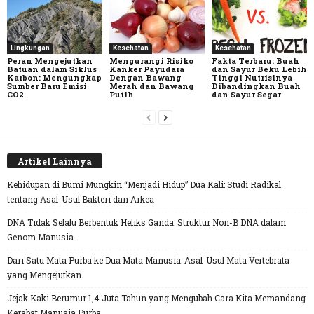
Lingkungan
Kesehatan
Kesehatan
Peran Mengejutkan
Mengurangi Risiko
Fakta Terbaru: Buah
Batuan dalam Siklus
Kanker Payudara
dan Sayur Beku Lebih
Karbon: Mengungkap
Dengan Bawang
Tinggi Nutrisinya
Sumber Baru Emisi
Merah dan Bawang
Dibandingkan Buah
CO2
Putih
dan Sayur Segar
Artikel Lainnya
Kehidupan di Bumi Mungkin “Menjadi Hidup” Dua Kali: Studi Radikal
tentang Asal-Usul Bakteri dan Arkea
DNA Tidak Selalu Berbentuk Heliks Ganda: Struktur Non-B DNA dalam
Genom Manusia
Dari Satu Mata Purba ke Dua Mata Manusia: Asal-Usul Mata Vertebrata
yang Mengejutkan
Jejak Kaki Berumur 1,4 Juta Tahun yang Mengubah Cara Kita Memandang
Kerabat Manusia Purba