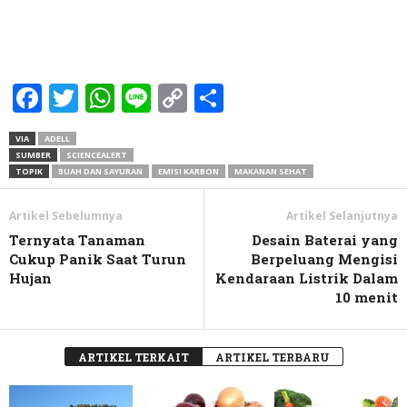
Facebook
Twitter
WhatsApp
Line
Copy
Share
Link
VIA
ADELL
SUMBER
SCIENCEALERT
TOPIK
BUAH DAN SAYURAN
EMISI KARBON
MAKANAN SEHAT
Artikel Sebelumnya
Artikel Selanjutnya
Ternyata Tanaman
Desain Baterai yang
Cukup Panik Saat Turun
Berpeluang Mengisi
Hujan
Kendaraan Listrik Dalam
10 menit
ARTIKEL TERKAIT
ARTIKEL TERBARU