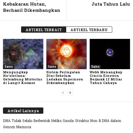
Kebakaran Hutan,
Juta Tahun Lalu
Berhasil Dikembangkan
ARTIKEL TERKAIT
ARTIKEL TERBARU
Sains
Sains
Sains
Mengungkap
Sistem Peringatan
Webb Menangkap
Hoʻoleilana:
Dini Sebelum
Cincin Einstein
Gelembung Misterius
Ledakan Supernova
Berjarak 12 Miliar
di Langit Kosmos
Dikembangkan
Tahun Cahaya
Artikel Lainnya
DNA Tidak Selalu Berbentuk Heliks Ganda: Struktur Non-B DNA dalam
Genom Manusia