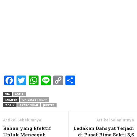
Facebook
Twitter
WhatsApp
Line
Copy
Share
Link
VIA
ADELL
SUMBER
UNIVERSE TODAY
TOPIK
ASTRONOMI
JUPITER
Artikel Sebelumnya
Artikel Selanjutnya
Bahan yang Efektif
Ledakan Dahsyat Terjadi
Untuk Mencegah
di Pusat Bima Sakti 3,5