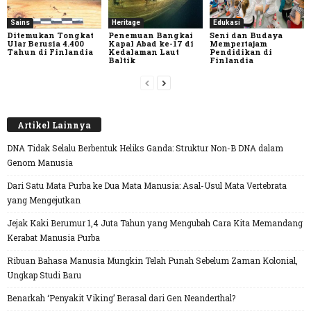
Sains
Heritage
Edukasi
Ditemukan Tongkat
Penemuan Bangkai
Seni dan Budaya
Ular Berusia 4.400
Kapal Abad ke-17 di
Mempertajam
Tahun di Finlandia
Kedalaman Laut
Pendidikan di
Baltik
Finlandia
Artikel Lainnya
DNA Tidak Selalu Berbentuk Heliks Ganda: Struktur Non-B DNA dalam
Genom Manusia
Dari Satu Mata Purba ke Dua Mata Manusia: Asal-Usul Mata Vertebrata
yang Mengejutkan
Jejak Kaki Berumur 1,4 Juta Tahun yang Mengubah Cara Kita Memandang
Kerabat Manusia Purba
Ribuan Bahasa Manusia Mungkin Telah Punah Sebelum Zaman Kolonial,
Ungkap Studi Baru
Benarkah ‘Penyakit Viking’ Berasal dari Gen Neanderthal?