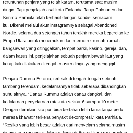
reruntuhan penjara yang telah karam, terutama saat musim
dingin. Tapi penjelajah asal kota Finlandia Tanja Palmunen dan
Kimmo Parhiala telah berhasil dengan kondisi semacam
itu. Dikenal melalui akun instagramnya sebagai Abandoned
Nordic, selama dua setengah tahun terakhir mereka bepergian ke
Eropa Utara untuk menemukan dan memotret rumah-rumah
bangsawan yang ditinggalkan, tempat parkir, kasino, gereja, dan,
dalam kasus ini, penjelajahan sebuah penjara bawah laut yang
kerap kali dilakukan ditengah musim dingin yang menggigil.
Penjara Rummu Estonia, terletak di tengah-tengah sebuah
tambang terendam, kedalamannya tidak seberapa dibandingkan
suhu airnya. “Danau Rummu adalah danau dangkal, dan
kedalaman penyelaman rata-rata sekitar 6 sampai 10 meter.
Dengan demikian kita pun bisa bertahan lebih lama tanpa perlu
merasa khawatir terkena penyakit dekompresi,” kata Parhiala.
“Resiko yang lebih besar adalah dari menyelam selama musim
dingin yang menggigil. Musim dingin di Eropa Utara menurunkan