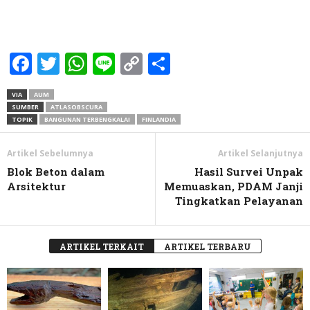
Facebook
Twitter
WhatsApp
Line
Copy
Share
Link
VIA
AUM
SUMBER
ATLASOBSCURA
TOPIK
BANGUNAN TERBENGKALAI
FINLANDIA
Artikel Sebelumnya
Artikel Selanjutnya
Blok Beton dalam
Hasil Survei Unpak
Arsitektur
Memuaskan, PDAM Janji
Tingkatkan Pelayanan
ARTIKEL TERKAIT
ARTIKEL TERBARU