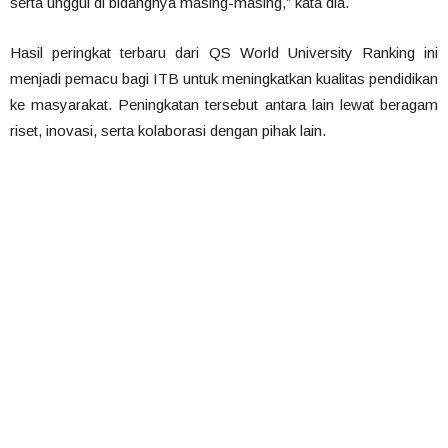
serta unggul di bidangnya masing-masing,” kata dia.
Hasil peringkat terbaru dari QS World University Ranking ini
menjadi pemacu bagi ITB untuk meningkatkan kualitas pendidikan
ke masyarakat. Peningkatan tersebut antara lain lewat beragam
riset, inovasi, serta kolaborasi dengan pihak lain.