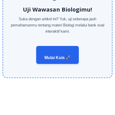
Uji Wawasan Biologimu!
Suka dengan artikel ini? Yuk, uji seberapa jauh
pemahamanmu tentang materi Biologi melalui bank soal
interaktif kami.
Mulai Kuis