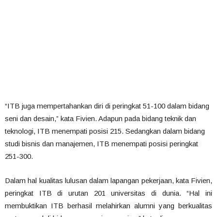
“ITB juga mempertahankan diri di peringkat 51-100 dalam bidang
seni dan desain,” kata Fivien. Adapun pada bidang teknik dan
teknologi, ITB menempati posisi 215. Sedangkan dalam bidang
studi bisnis dan manajemen, ITB menempati posisi peringkat
251-300.
Dalam hal kualitas lulusan dalam lapangan pekerjaan, kata Fivien,
peringkat ITB di urutan 201 universitas di dunia. “Hal ini
membuktikan ITB berhasil melahirkan alumni yang berkualitas