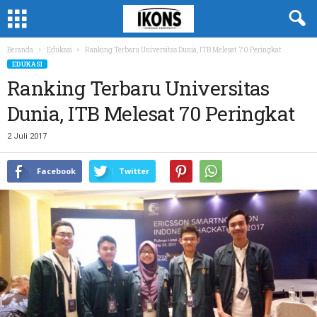
Beranda
Edukasi
Ranking Terbaru Universitas Dunia, ITB Melesat 70 Peringkat
EDUKASI
Ranking Terbaru Universitas
Dunia, ITB Melesat 70 Peringkat
2 Juli 2017
Facebook
Twitter