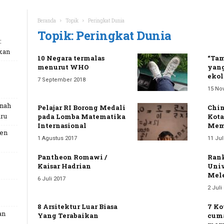
Beranda
Topik
Peringkat Dunia
Topik: Peringkat Dunia
:
kan
10 Negara termalas
“Tam
menurut WHO
yang
ekol
7 September 2018
15 No
unah
Pelajar RI Borong Medali
Chi
ru
pada Lomba Matematika
Kota
Internasional
Meme
Gen
1 Agustus 2017
11 Jul
Pantheon Romawi /
Rank
Kaisar Hadrian
Univ
Mele
6 Juli 2017
2 Juli
8 Arsitektur Luar Biasa
7 Ko
an
Yang Terabaikan
cuma