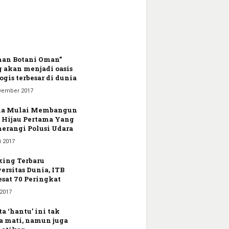
an Botani Oman”
 akan menjadi oasis
ogis terbesar di dunia
vember 2017
na Mulai Membangun
 Hijau Pertama Yang
rangi Polusi Udara
i 2017
ing Terbaru
ersitas Dunia, ITB
sat 70 Peringkat
 2017
ta ‘hantu’ ini tak
 mati, namun juga