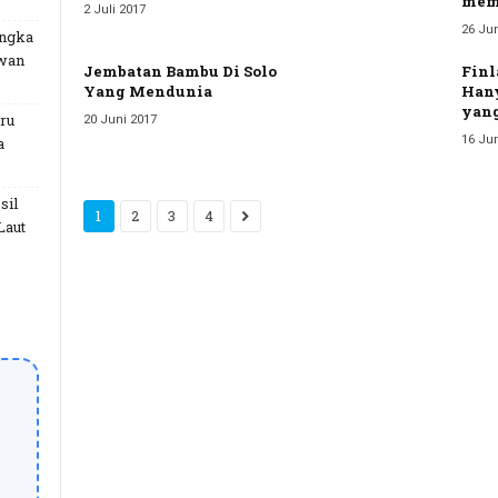
mem
2 Juli 2017
26 Jun
angka
uwan
Jembatan Bambu Di Solo
Finl
Yang Mendunia
Hany
yang
ru
20 Juni 2017
16 Jun
a
sil
1
2
3
4
Laut