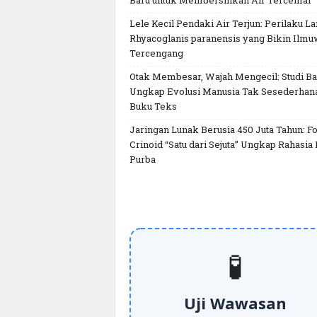
Baru untuk Membersihkan Air Tercemar
Lele Kecil Pendaki Air Terjun: Perilaku L
Rhyacoglanis paranensis yang Bikin Ilm
Tercengang
Otak Membesar, Wajah Mengecil: Studi Ba
Ungkap Evolusi Manusia Tak Sesederhan
Buku Teks
Jaringan Lunak Berusia 450 Juta Tahun: Fo
Crinoid “Satu dari Sejuta” Ungkap Rahasia 
Purba
🧪
Uji Wawasan