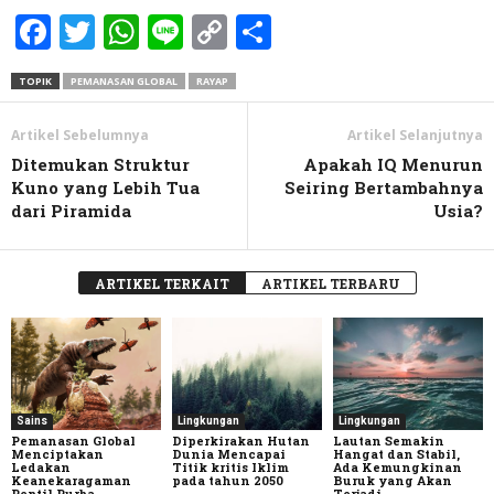
Facebook
Twitter
WhatsApp
Line
Copy
Share
Link
TOPIK
PEMANASAN GLOBAL
RAYAP
Artikel Sebelumnya
Artikel Selanjutnya
Ditemukan Struktur
Apakah IQ Menurun
Kuno yang Lebih Tua
Seiring Bertambahnya
dari Piramida
Usia?
ARTIKEL TERKAIT
ARTIKEL TERBARU
Sains
Lingkungan
Lingkungan
Pemanasan Global
Diperkirakan Hutan
Lautan Semakin
Menciptakan
Dunia Mencapai
Hangat dan Stabil,
Ledakan
Titik kritis Iklim
Ada Kemungkinan
Keanekaragaman
pada tahun 2050
Buruk yang Akan
Reptil Purba
Terjadi