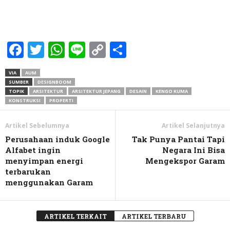
Facebook
Twitter
WhatsApp
Line
Copy
Share
Link
VIA
AUM
SUMBER
DESIGNBOOM
TOPIK
ARSITEKTUR
ARSITEKTUR JEPANG
DESAIN
KENGO KUMA
KONSTRUKSI
PROPERTI
Artikel Sebelumnya
Artikel Selanjutnya
Perusahaan induk Google
Tak Punya Pantai Tapi
Alfabet ingin
Negara Ini Bisa
menyimpan energi
Mengekspor Garam
terbarukan
menggunakan Garam
ARTIKEL TERKAIT
ARTIKEL TERBARU