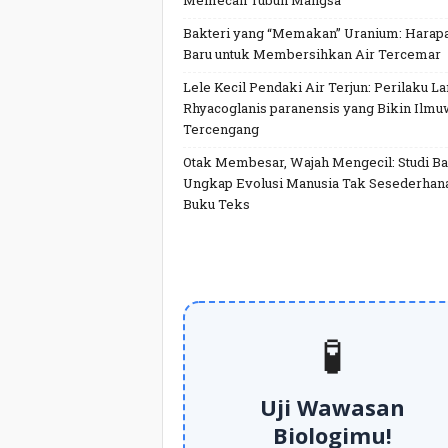
Memecah Tubuh Mangsa
Bakteri yang “Memakan” Uranium: Harap
Baru untuk Membersihkan Air Tercemar
Lele Kecil Pendaki Air Terjun: Perilaku L
Rhyacoglanis paranensis yang Bikin Ilm
Tercengang
Otak Membesar, Wajah Mengecil: Studi Ba
Ungkap Evolusi Manusia Tak Sesederhan
Buku Teks
🧪
Uji Wawasan
Biologimu!