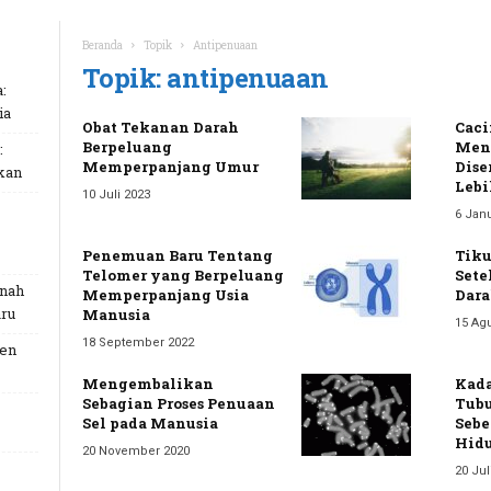
Beranda
Topik
Antipenuaan
Topik: antipenuaan
:
ia
Obat Tekanan Darah
Caci
Berpeluang
Men
:
Memperpanjang Umur
Dise
kan
Lebi
10 Juli 2023
6 Janu
Penemuan Baru Tentang
Tiku
Telomer yang Berpeluang
Sete
unah
Memperpanjang Usia
Dara
ru
Manusia
15 Ag
18 September 2022
Gen
Mengembalikan
Kada
Sebagian Proses Penuaan
Tub
Sel pada Manusia
Sebe
Hidu
20 November 2020
20 Jul