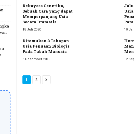
Rekayasa Genetika,
Jalu
an
Sebuah Cara yang dapat
Usia
Memperpanjang Usia
Pers
Secara Dramatis
Para
angka
18 Juli 2020
10 Jan
uwan
Ditemukan 3 Tahapan
Hor
Usia Penuaan Biologis
Manu
ru
Pada Tubuh Manusia
Men
a
8 Desember 2019
12 Se
1
2