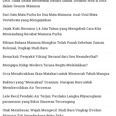
DNA Tidak Selalu Berbentuk Heliks Ganda: Struktur Non-B DNA
dalam Genom Manusia
Dari Satu Mata Purba ke Dua Mata Manusia: Asal-Usul Mata
Vertebrata yang Mengejutkan
Jejak Kaki Berumur 1,4 Juta Tahun yang Mengubah Cara Kita
Memandang Kerabat Manusia Purba
Ribuan Bahasa Manusia Mungkin Telah Punah Sebelum Zaman
Kolonial, Ungkap Studi Baru
Benarkah ‘Penyakit Viking’ Berasal dari Gen Neanderthal?
Mengapa Hidup Modern Terasa Begitu Melelahkan?
Orca Menabrakkan Ikan Matahari untuk Memecah Tubuh Mangsa
Bakteri yang “Memakan” Uranium: Harapan Baru untuk
Membersihkan Air Tercemar
Lele Kecil Pendaki Air Terjun: Perilaku Langka Rhyacoglanis
paranensis yang Bikin Ilmuwan Tercengang
Otak Membesar, Wajah Mengecil: Studi Baru Ungkap Evolusi
Manusia Tak Sesederhana Buku Teks