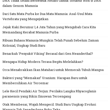
DNA Tidak Selalu Berbentuk Heliks Ganda: Struktur Non-B DNA
dalam Genom Manusia
Dari Satu Mata Purba ke Dua Mata Manusia: Asal-Usul Mata
Vertebrata yang Mengejutkan
Jejak Kaki Berumur 1,4 Juta Tahun yang Mengubah Cara Kita
Memandang Kerabat Manusia Purba
Ribuan Bahasa Manusia Mungkin Telah Punah Sebelum Zaman
Kolonial, Ungkap Studi Baru
Benarkah ‘Penyakit Viking’ Berasal dari Gen Neanderthal?
Mengapa Hidup Modern Terasa Begitu Melelahkan?
Orca Menabrakkan Ikan Matahari untuk Memecah Tubuh Mangsa
Bakteri yang “Memakan” Uranium: Harapan Baru untuk
Membersihkan Air Tercemar
Lele Kecil Pendaki Air Terjun: Perilaku Langka Rhyacoglanis
paranensis yang Bikin Ilmuwan Tercengang
Otak Membesar, Wajah Mengecil: Studi Baru Ungkap Evolusi
Manusia Tak Sesederhana Buku Teks