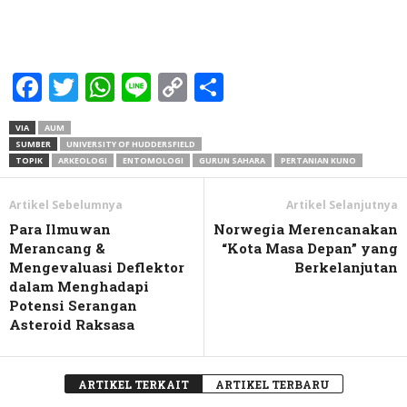
Facebook
Twitter
WhatsApp
Line
Copy
Share
Link
VIA
AUM
SUMBER
UNIVERSITY OF HUDDERSFIELD
TOPIK
ARKEOLOGI
ENTOMOLOGI
GURUN SAHARA
PERTANIAN KUNO
Artikel Sebelumnya
Artikel Selanjutnya
Para Ilmuwan
Norwegia Merencanakan
Merancang &
“Kota Masa Depan” yang
Mengevaluasi Deflektor
Berkelanjutan
dalam Menghadapi
Potensi Serangan
Asteroid Raksasa
ARTIKEL TERKAIT
ARTIKEL TERBARU