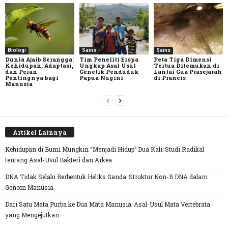
Biologi
Sains
Sains
Dunia Ajaib Serangga:
Tim Peneliti Eropa
Peta Tiga Dimensi
Kehidupan, Adaptasi,
Ungkap Asal Usul
Tertua Ditemukan di
dan Peran
Genetik Penduduk
Lantai Gua Prasejarah
Pentingnya bagi
Papua Nugini
di Prancis
Manusia
Artikel Lainnya
Kehidupan di Bumi Mungkin “Menjadi Hidup” Dua Kali: Studi Radikal
tentang Asal-Usul Bakteri dan Arkea
DNA Tidak Selalu Berbentuk Heliks Ganda: Struktur Non-B DNA dalam
Genom Manusia
Dari Satu Mata Purba ke Dua Mata Manusia: Asal-Usul Mata Vertebrata
yang Mengejutkan