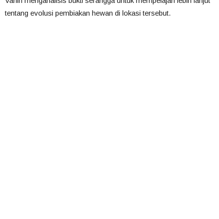
Vanin menganalisis bukti serangga untuk mempelajari lebih lanjut
tentang evolusi pembiakan hewan di lokasi tersebut.