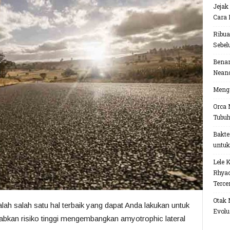
Jejak
Cara 
Ribua
Sebel
Benar
Neand
Menga
Orca 
Tubu
Bakte
untuk
Lele 
Rhyac
Terce
Otak 
alah salah satu hal terbaik yang dapat Anda lakukan untuk
Evolu
babkan risiko tinggi mengembangkan amyotrophic lateral