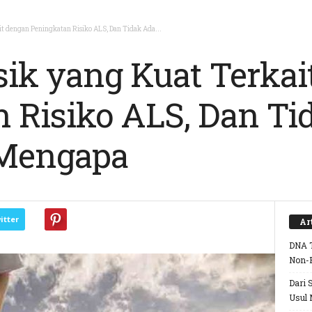
it dengan Peningkatan Risiko ALS, Dan Tidak Ada...
isik yang Kuat Terka
 Risiko ALS, Dan Ti
Mengapa
itter
Ar
DNA T
Non-
Dari 
Usul 