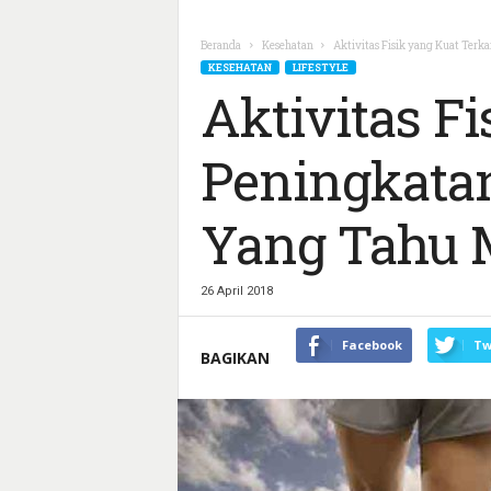
Beranda
Kesehatan
Aktivitas Fisik yang Kuat Terka
KESEHATAN
LIFESTYLE
Aktivitas F
Peningkatan
Yang Tahu 
26 April 2018
Facebook
Tw
BAGIKAN