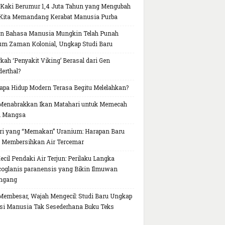
 Kaki Berumur 1,4 Juta Tahun yang Mengubah
Kita Memandang Kerabat Manusia Purba
n Bahasa Manusia Mungkin Telah Punah
um Zaman Kolonial, Ungkap Studi Baru
kah ‘Penyakit Viking’ Berasal dari Gen
erthal?
pa Hidup Modern Terasa Begitu Melelahkan?
Menabrakkan Ikan Matahari untuk Memecah
h Mangsa
ri yang “Memakan” Uranium: Harapan Baru
 Membersihkan Air Tercemar
Kecil Pendaki Air Terjun: Perilaku Langka
oglanis paranensis yang Bikin Ilmuwan
ngang
Membesar, Wajah Mengecil: Studi Baru Ungkap
si Manusia Tak Sesederhana Buku Teks