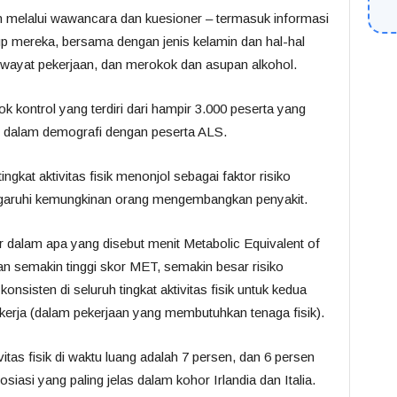
n melalui wawancara dan kuesioner – termasuk informasi
idup mereka, bersama dengan jenis kelamin dan hal-hal
riwayat pekerjaan, dan merokok dan asupan alkohol.
 kontrol yang terdiri dari hampir 3.000 peserta yang
 dalam demografi dengan peserta ALS.
ingkat aktivitas fisik menonjol sebagai faktor risiko
engaruhi kemungkinan orang mengembangkan penyakit.
kur dalam apa yang disebut menit Metabolic Equivalent of
n semakin tinggi skor MET, semakin besar risiko
sten di seluruh tingkat aktivitas fisik untuk kedua
ekerja (dalam pekerjaan yang membutuhkan tenaga fisik).
tivitas fisik di waktu luang adalah 7 persen, dan 6 persen
osiasi yang paling jelas dalam kohor Irlandia dan Italia.