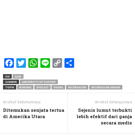
Facebook
Twitter
WhatsApp
Line
Copy
Share
Link
VIA
AUM
SUMBER
UNIVERSITY OF OXFORD
TOPIK
BURUNG
EVOLUSI
FAUNA
KECERDASAN
KECERDASAN HEWAN
Artikel Sebelumnya
Artikel Selanjutnya
Ditemukan senjata tertua
Sejenis lumut terbukti
di Amerika Utara
lebih efektif dari ganja
secara medis