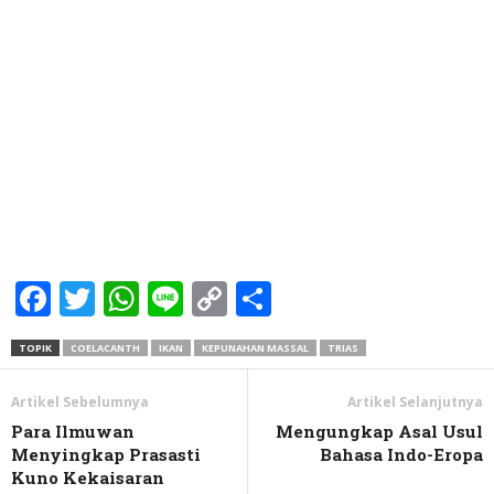
Facebook
Twitter
WhatsApp
Line
Copy
Share
Link
TOPIK
COELACANTH
IKAN
KEPUNAHAN MASSAL
TRIAS
Artikel Sebelumnya
Artikel Selanjutnya
Para Ilmuwan
Mengungkap Asal Usul
Menyingkap Prasasti
Bahasa Indo-Eropa
Kuno Kekaisaran