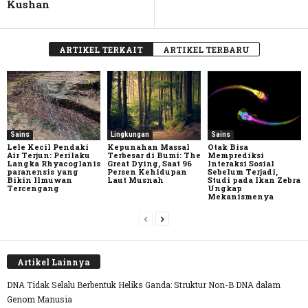
Kushan
ARTIKEL TERKAIT
ARTIKEL TERBARU
Sains
Lingkungan
Sains
Lele Kecil Pendaki
Kepunahan Massal
Otak Bisa
Air Terjun: Perilaku
Terbesar di Bumi: The
Memprediksi
Langka Rhyacoglanis
Great Dying, Saat 96
Interaksi Sosial
paranensis yang
Persen Kehidupan
Sebelum Terjadi,
Bikin Ilmuwan
Laut Musnah
Studi pada Ikan Zebra
Tercengang
Ungkap
Mekanismenya
Artikel Lainnya
DNA Tidak Selalu Berbentuk Heliks Ganda: Struktur Non-B DNA dalam
Genom Manusia