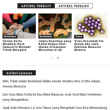
ARTIKEL TERKAIT
ARTIKEL TERBARU
Kesehatan
Kesehatan
Sains
Varian Delta
Jamur Superbug yang
Virus Penyebab Flu
Membuat Herd
Kebal Semua Obat-
Sudah Ada Jauh
Immunity Menjadi
obatan ditemukan
Sebelum Manusia
Tidak Mungkin
Menyebar di AS
Modern
Artikel Lainnya
DNA Tidak Selalu Berbentuk Heliks Ganda: Struktur Non-B DNA dalam
Genom Manusia
Dari Satu Mata Purba ke Dua Mata Manusia: Asal-Usul Mata Vertebrata
yang Mengejutkan
Jejak Kaki Berumur 1,4 Juta Tahun yang Mengubah Cara Kita Memandang