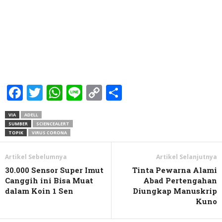
Facebook
Twitter
WhatsApp
Line
Copy
Share
Link
VIA
ADELL
SUMBER
SCIENCEALERT
TOPIK
VIRUS CORONA
Artikel Sebelumnya
Artikel Selanjutnya
30.000 Sensor Super Imut
Tinta Pewarna Alami
Canggih ini Bisa Muat
Abad Pertengahan
dalam Koin 1 Sen
Diungkap Manuskrip
Kuno