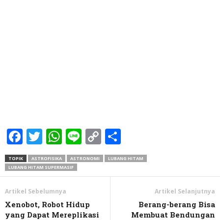
Facebook
Twitter
WhatsApp
Line
Copy
Share
Link
TOPIK
ASTROFISIKA
ASTRONOMI
LUBANG HITAM
LUBANG HITAM SUPERMASIF
Artikel Sebelumnya
Artikel Selanjutnya
Xenobot, Robot Hidup
Berang-berang Bisa
yang Dapat Mereplikasi
Membuat Bendungan