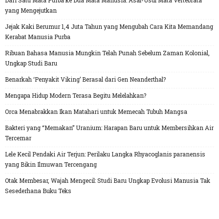
Dari Satu Mata Purba ke Dua Mata Manusia: Asal-Usul Mata Vertebrata
yang Mengejutkan
Jejak Kaki Berumur 1,4 Juta Tahun yang Mengubah Cara Kita Memandang
Kerabat Manusia Purba
Ribuan Bahasa Manusia Mungkin Telah Punah Sebelum Zaman Kolonial,
Ungkap Studi Baru
Benarkah ‘Penyakit Viking’ Berasal dari Gen Neanderthal?
Mengapa Hidup Modern Terasa Begitu Melelahkan?
Orca Menabrakkan Ikan Matahari untuk Memecah Tubuh Mangsa
Bakteri yang “Memakan” Uranium: Harapan Baru untuk Membersihkan Air
Tercemar
Lele Kecil Pendaki Air Terjun: Perilaku Langka Rhyacoglanis paranensis
yang Bikin Ilmuwan Tercengang
Otak Membesar, Wajah Mengecil: Studi Baru Ungkap Evolusi Manusia Tak
Sesederhana Buku Teks