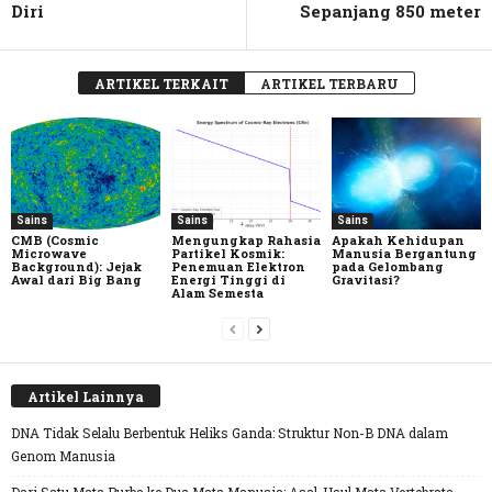
Diri
Sepanjang 850 meter
ARTIKEL TERKAIT
ARTIKEL TERBARU
Sains
Sains
Sains
CMB (Cosmic
Mengungkap Rahasia
Apakah Kehidupan
Microwave
Partikel Kosmik:
Manusia Bergantung
Background): Jejak
Penemuan Elektron
pada Gelombang
Awal dari Big Bang
Energi Tinggi di
Gravitasi?
Alam Semesta
Artikel Lainnya
DNA Tidak Selalu Berbentuk Heliks Ganda: Struktur Non-B DNA dalam
Genom Manusia