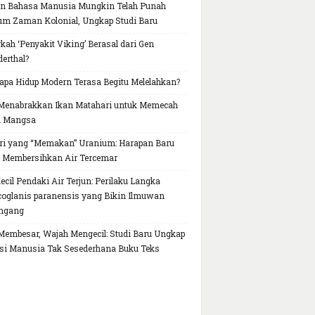
n Bahasa Manusia Mungkin Telah Punah
um Zaman Kolonial, Ungkap Studi Baru
kah ‘Penyakit Viking’ Berasal dari Gen
erthal?
pa Hidup Modern Terasa Begitu Melelahkan?
Menabrakkan Ikan Matahari untuk Memecah
h Mangsa
ri yang “Memakan” Uranium: Harapan Baru
 Membersihkan Air Tercemar
Kecil Pendaki Air Terjun: Perilaku Langka
oglanis paranensis yang Bikin Ilmuwan
ngang
Membesar, Wajah Mengecil: Studi Baru Ungkap
si Manusia Tak Sesederhana Buku Teks