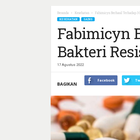
Beranda
Kesehatan
Fabimicyn Berhasil Terhadap 30
KESEHATAN
SAINS
Fabimicyn B
Bakteri Resi
17 Agustus 2022
Facebook
Tw
BAGIKAN