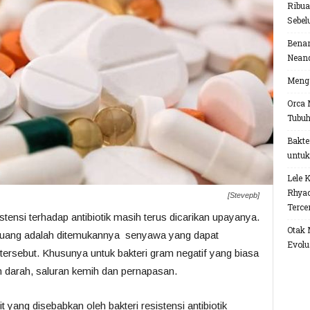
Ribua
Sebel
Benar
Neand
Menga
Orca 
Tubu
Bakte
untuk
Lele 
Rhyac
[Stevepb]
Terce
tensi terhadap antibiotik masih terus dicarikan upayanya.
Otak 
peluang adalah ditemukannya senyawa yang dapat
Evolu
rsebut. Khusunya untuk bakteri gram negatif yang biasa
n darah, saluran kemih dan pernapasan.
t yang disebabkan oleh bakteri resistensi antibiotik