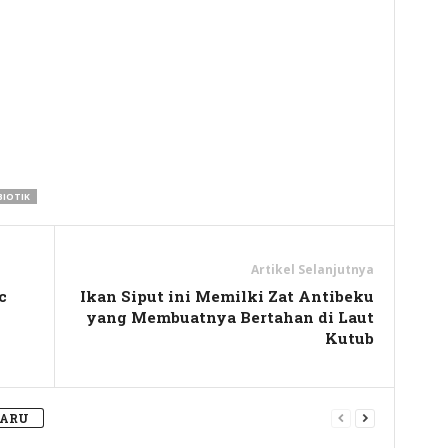
y
hare
BIOTIK
Artikel Selanjutnya
c
Ikan Siput ini Memilki Zat Antibeku
yang Membuatnya Bertahan di Laut
Kutub
BARU