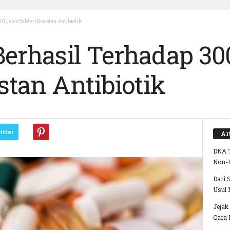
0 Jenis Bakteri Resistan Antibiotik
erhasil Terhadap 30
stan Antibiotik
itter
Ar
DNA T
Non-
Dari 
Usul 
Jejak
Cara 