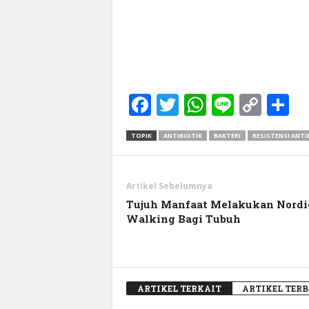
Facebook
Twitter
WhatsApp
Line
Cop
S
Link
TOPIK
ANTIBIOTIK
BAKTERI
RESISTENSI ANTI
Artikel Sebelumnya
Tujuh Manfaat Melakukan Nordi
Walking Bagi Tubuh
ARTIKEL TERKAIT
ARTIKEL TER