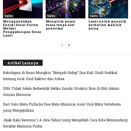
Sains
Sains
Sains
Menggandakan
Mengirim pesan
Laser untuk menarik
Energi Sinar Proton
suara tanpa alat
perhatian mahluk
Melaui
penerima
asing
Penggabungan Sinar
Laser
Artikel Lainnya
Kehidupan di Bumi Mungkin “Menjadi Hidup” Dua Kali: Studi Radikal
tentang Asal-Usul Bakteri dan Arkea
DNA Tidak Selalu Berbentuk Heliks Ganda: Struktur Non-B DNA dalam
Genom Manusia
Dari Satu Mata Purba ke Dua Mata Manusia: Asal-Usul Mata Vertebrata
yang Mengejutkan
Jejak Kaki Berumur 1,4 Juta Tahun yang Mengubah Cara Kita Memandang
Kerabat Manusia Purba