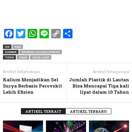
Facebook
Twitter
WhatsApp
Line
Copy
Share
Link
VIA
AUM
SUMBER
IMPERIAL COLLEGE LONDON
TOPIK
SINAR
SINAR LASER
Artikel Sebelumnya
Artikel Selanjutnya
Kalium Menjadikan Sel
Jumlah Plastik di Lautan
Surya Berbasis Perovskit
Bisa Mencapai Tiga kali
Lebih Efisien
lipat dalam 10 Tahun
ARTIKEL TERKAIT
ARTIKEL TERBARU