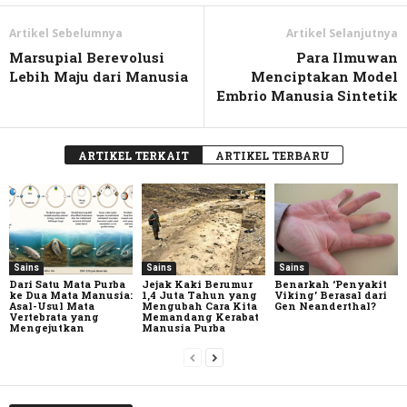
Artikel Sebelumnya
Artikel Selanjutnya
Marsupial Berevolusi
Para Ilmuwan
Lebih Maju dari Manusia
Menciptakan Model
Embrio Manusia Sintetik
ARTIKEL TERKAIT
ARTIKEL TERBARU
Sains
Sains
Sains
Dari Satu Mata Purba
Jejak Kaki Berumur
Benarkah ‘Penyakit
ke Dua Mata Manusia:
1,4 Juta Tahun yang
Viking’ Berasal dari
Asal-Usul Mata
Mengubah Cara Kita
Gen Neanderthal?
Vertebrata yang
Memandang Kerabat
Mengejutkan
Manusia Purba