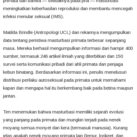
primata
dan
bahwa
—
setidaknya
pada
pria
—
masturbasi
meningkatkan
keberhasilan
reproduksi
dan
membantu
mencegah
infeksi
menular
seksual
(IMS).
Matilda
Brindle
(Antropologi
UCL)
dan
rekannya
mengumpulkan
data
tentang
peristiwa
masturbasi
primata
terbesar
sepanjang
masa.
Mereka
berhasil
mengumpulkan
informasi
dari
hampir
400
sumber,
termasuk
246
artikel
ilmiah
yang
diterbitkan
dan
150
survei
serta
komunikasi
pribadi
dari
ahli
primata
dan
penjaga
kebun
binatang.
Berdasarkan
informasi
ini,
penulis
menelusuri
distribusi
perilaku
autoseksual
pada
primata
untuk
memahami
kapan
dan
mengapa
hal
itu
berkembang
baik
pada
betina
maupun
jantan.
Tim
menemukan
bahwa
masturbasi
memiliki
sejarah
evolusi
yang
panjang
pada
primata
dan
mungkin
terjadi
pada
nenek
moyang
semua
monyet
dan
kera
(termasuk
manusia).
Kurang
jelas
apakah
nenek
moyang
primata
lain
(lemur,
lorikeet,
dan