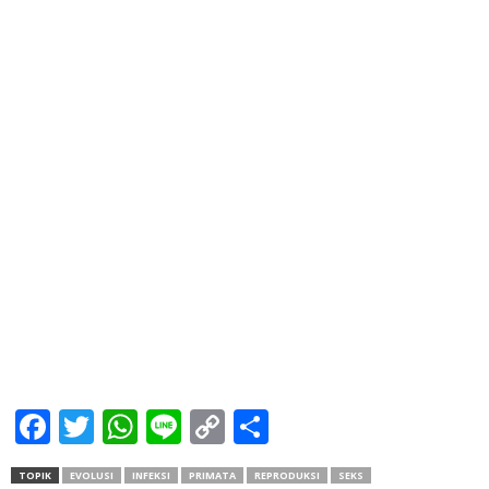
Facebook
Twitter
WhatsApp
Line
Copy
Share
Link
TOPIK
EVOLUSI
INFEKSI
PRIMATA
REPRODUKSI
SEKS