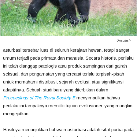
Unsplash
asturbasi
tersebar
luas
di
seluruh
kerajaan
hewan,
tetapi
sangat
umum
terjadi
pada
primata
dan
manusia.
Secara
historis,
perilaku
ini
telah
dianggap
patologis
atau
produk
sampingan
dari
gairah
seksual,
dan
pengamatan
yang
tercatat
terlalu
terpisah-pisah
untuk
memahami
distribusi,
sejarah
evolusi,
atau
signifikansi
adaptifnya.
Sebuah
studi
baru
yang
diterbitkan
dalam
Proceedings
of
The
Royal
Society
B
menyimpulkan
bahwa
perilaku
ini
tampaknya
memiliki
tujuan
evolusioner,
yang
mungkin
mengejutkan.
Hasilnya
menunjukkan
bahwa
masturbasi
adalah
sifat
purba
pada