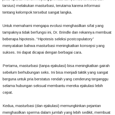
tarsius)
melakukan
masturbasi,
terutama
karena
informasi
tentang
kelompok
tersebut
sangat
langka.
Untuk
memahami
mengapa
evolusi
menghasilkan
sifat
yang
tampaknya
tidak
berfungsi
ini,
Dr.
Brindle
dan
rekannya
membuat
beberapa
hipotesis.
“Hipotesis
seleksi
postcopulatory”
menyatakan
bahwa
masturbasi
meningkatkan
konsepsi
yang
sukses.
Ini
dapat
dicapai
dengan
berbagai
cara.
Pertama,
masturbasi
(tanpa
ejakulasi)
bisa
meningkatkan
gairah
sebelum
berhubungan
seks.
Ini
bisa
menjadi
taktik
yang
sangat
berguna
untuk
pria
berstatus
rendah
yang
cenderung
terganggu
selama
hubungan
seksual
membantu
mereka
ejakulasi
lebih
cepat.
Kedua,
masturbasi
(dan
ejakulasi)
memungkinkan
pejantan
menghasilkan
sperma
dalam
jumlah
yang
lebih
sedikit,
membuat