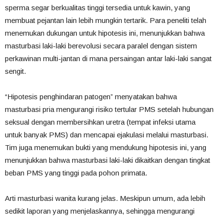
sperma
segar
berkualitas
tinggi
tersedia
untuk
kawin,
yang
membuat
pejantan
lain
lebih
mungkin
tertarik.
Para
peneliti
telah
menemukan
dukungan
untuk
hipotesis
ini,
menunjukkan
bahwa
masturbasi
laki-laki
berevolusi
secara
paralel
dengan
sistem
perkawinan
multi-jantan
di
mana
persaingan
antar
laki-laki
sangat
sengit.
“Hipotesis
penghindaran
patogen”
menyatakan
bahwa
masturbasi
pria
mengurangi
risiko
tertular
PMS
setelah
hubungan
seksual
dengan
membersihkan
uretra
(tempat
infeksi
utama
untuk
banyak
PMS)
dan
mencapai
ejakulasi
melalui
masturbasi.
Tim
juga
menemukan
bukti
yang
mendukung
hipotesis
ini,
yang
menunjukkan
bahwa
masturbasi
laki-laki
dikaitkan
dengan
tingkat
beban
PMS
yang
tinggi
pada
pohon
primata.
Arti
masturbasi
wanita
kurang
jelas.
Meskipun
umum,
ada
lebih
sedikit
laporan
yang
menjelaskannya,
sehingga
mengurangi