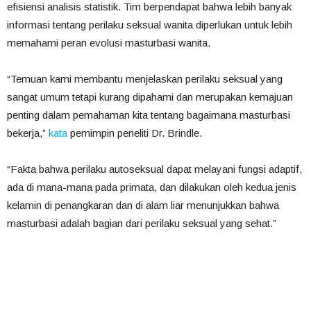
efisiensi
analisis
statistik.
Tim
berpendapat
bahwa
lebih
banyak
informasi
tentang
perilaku
seksual
wanita
diperlukan
untuk
lebih
memahami
peran
evolusi
masturbasi
wanita.
“Temuan
kami
membantu
menjelaskan
perilaku
seksual
yang
sangat
umum
tetapi
kurang
dipahami
dan
merupakan
kemajuan
penting
dalam
pemahaman
kita
tentang
bagaimana
masturbasi
bekerja,”
kata
pemimpin
peneliti
Dr. Brindle
.
“Fakta
bahwa
perilaku
autoseksual
dapat
melayani
fungsi
adaptif,
ada
di
mana-mana
pada
primata,
dan
dilakukan
oleh
kedua
jenis
kelamin
di
penangkaran
dan
di
alam
liar
menunjukkan
bahwa
masturbasi
adalah
bagian
dari
perilaku
seksual
yang
sehat.”