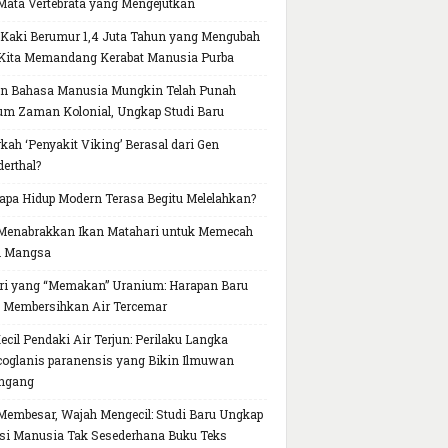
Mata Vertebrata yang Mengejutkan
 Kaki Berumur 1,4 Juta Tahun yang Mengubah
Kita Memandang Kerabat Manusia Purba
n Bahasa Manusia Mungkin Telah Punah
um Zaman Kolonial, Ungkap Studi Baru
kah ‘Penyakit Viking’ Berasal dari Gen
erthal?
pa Hidup Modern Terasa Begitu Melelahkan?
Menabrakkan Ikan Matahari untuk Memecah
h Mangsa
ri yang “Memakan” Uranium: Harapan Baru
 Membersihkan Air Tercemar
Kecil Pendaki Air Terjun: Perilaku Langka
oglanis paranensis yang Bikin Ilmuwan
ngang
Membesar, Wajah Mengecil: Studi Baru Ungkap
si Manusia Tak Sesederhana Buku Teks