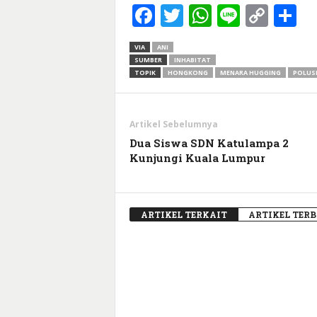
Facebook
Twitter
WhatsApp
Line
Cop
S
Link
VIA
ANI
SUMBER
INHABITAT
TOPIK
HONGKONG
MENARA HUGGING
POLUSI
Artikel Sebelumnya
Dua Siswa SDN Katulampa 2
Kunjungi Kuala Lumpur
ARTIKEL TERKAIT
ARTIKEL TER