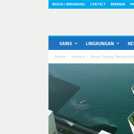
MASUK / BERGABUNG
CONTACT
BERANDA
PR
ikons.id
SAINS
LINGKUNGAN
KE
Beranda
Arsitektur
Menara ‘Hugging’ Bisa Memban