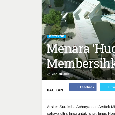
ARSITEKTUR
Menara ‘Hu
Membersihk
22 Februari 2018
Facebook
Tw
BAGIKAN
Arsitek Suraksha Acharya dari Arsitek 
cahaya ultra-hijau untuk langit-langit H