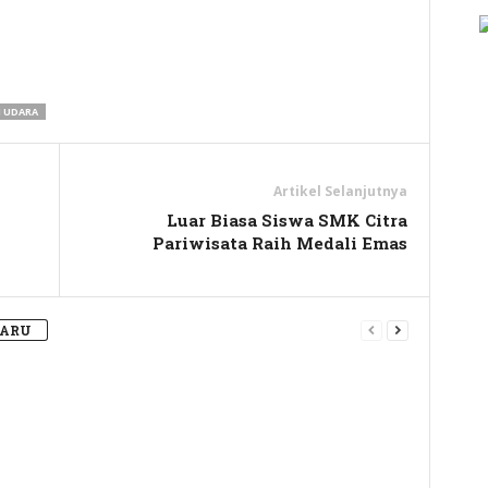
y
hare
 UDARA
Artikel Selanjutnya
Luar Biasa Siswa SMK Citra
Pariwisata Raih Medali Emas
BARU