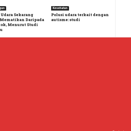
gan
Kesehatan
 Udara Sekarang
Polusi udara terkait dengan
 Mematikan Daripada
autisme: studi
ok, Menurut Studi
ru