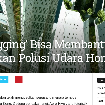
gging’ Bisa Membant
an Polusi Udara Ho
itter
Ar
DNA T
Non-
Midori telah mengusulkan sepasang menara tembus
Dari 
ong Kong. Gedung pencakar langit Aero Hive yang futuristik