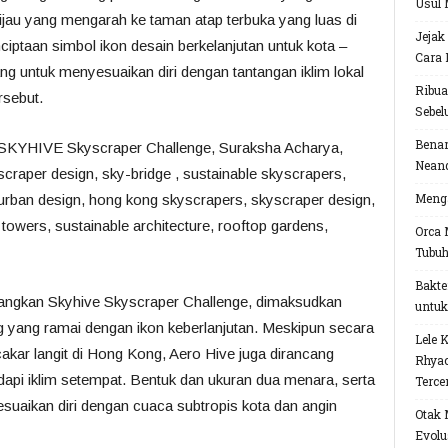
Usul 
hijau yang mengarah ke taman atap terbuka yang luas di
Jejak
iptaan simbol ikon desain berkelanjutan untuk kota –
Cara 
ng untuk menyesuaikan diri dengan tantangan iklim lokal
Ribua
rsebut.
Sebel
Benar
Neand
Menga
Orca 
Tubu
Bakte
angkan Skyhive Skyscraper Challenge, dimaksudkan
untuk
yang ramai dengan ikon keberlanjutan. Meskipun secara
Lele 
cakar langit di Hong Kong, Aero Hive juga dirancang
Rhyac
dapi iklim setempat. Bentuk dan ukuran dua menara, serta
Terce
suaikan diri dengan cuaca subtropis kota dan angin
Otak 
Evolu