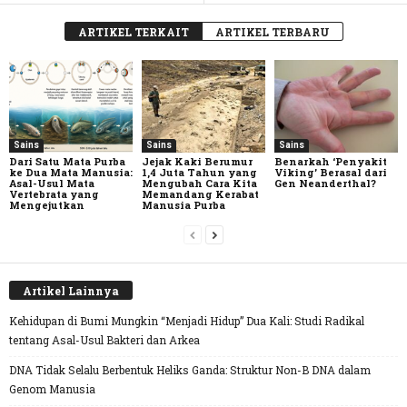
ARTIKEL TERKAIT
ARTIKEL TERBARU
Sains
Sains
Sains
Dari Satu Mata Purba
Jejak Kaki Berumur
Benarkah ‘Penyakit
ke Dua Mata Manusia:
1,4 Juta Tahun yang
Viking’ Berasal dari
Asal-Usul Mata
Mengubah Cara Kita
Gen Neanderthal?
Vertebrata yang
Memandang Kerabat
Mengejutkan
Manusia Purba
Artikel Lainnya
Kehidupan di Bumi Mungkin “Menjadi Hidup” Dua Kali: Studi Radikal
tentang Asal-Usul Bakteri dan Arkea
DNA Tidak Selalu Berbentuk Heliks Ganda: Struktur Non-B DNA dalam
Genom Manusia