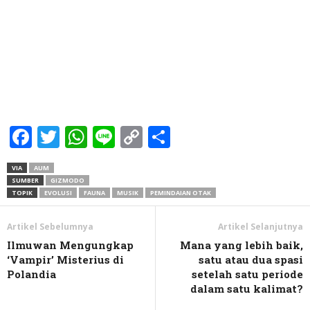
Facebook
Twitter
WhatsApp
Line
Copy
Share
Link
VIA
AUM
SUMBER
GIZMODO
TOPIK
EVOLUSI
FAUNA
MUSIK
PEMINDAIAN OTAK
Artikel Sebelumnya
Artikel Selanjutnya
Ilmuwan Mengungkap
Mana yang lebih baik,
‘Vampir’ Misterius di
satu atau dua spasi
Polandia
setelah satu periode
dalam satu kalimat?