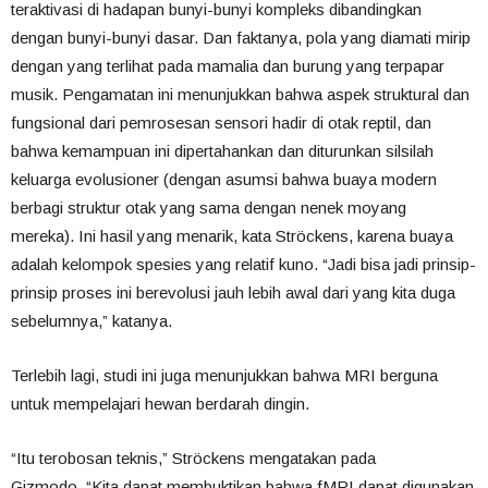
teraktivasi di hadapan bunyi-bunyi kompleks dibandingkan
dengan bunyi-bunyi dasar. Dan faktanya, pola yang diamati mirip
dengan yang terlihat pada mamalia dan burung yang terpapar
musik. Pengamatan ini menunjukkan bahwa aspek struktural dan
fungsional dari pemrosesan sensori hadir di otak reptil, dan
bahwa kemampuan ini dipertahankan dan diturunkan silsilah
keluarga evolusioner (dengan asumsi bahwa buaya modern
berbagi struktur otak yang sama dengan nenek moyang
mereka). Ini hasil yang menarik, kata Ströckens, karena buaya
adalah kelompok spesies yang relatif kuno. “Jadi bisa jadi prinsip-
prinsip proses ini berevolusi jauh lebih awal dari yang kita duga
sebelumnya,” katanya.
Terlebih lagi, studi ini juga menunjukkan bahwa MRI berguna
untuk mempelajari hewan berdarah dingin.
“Itu terobosan teknis,” Ströckens mengatakan pada
Gizmodo. “Kita dapat membuktikan bahwa fMRI dapat digunakan