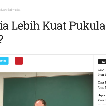
njunya dari Wanita?
a Lebih Kuat Pukula
?
itter
Ar
DNA T
Non-
Dari 
Usul 
Jejak
Cara 