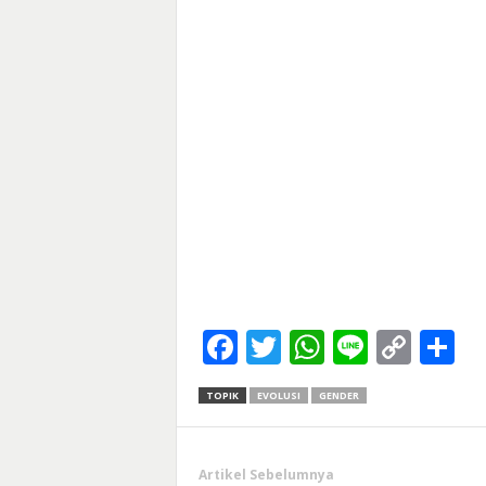
Facebook
Twitter
WhatsApp
Line
Cop
S
Link
TOPIK
EVOLUSI
GENDER
Artikel Sebelumnya