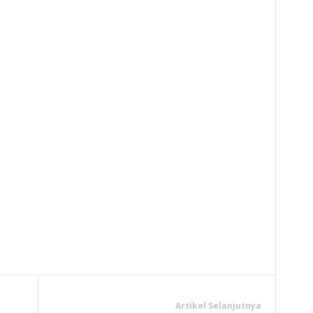
y
hare
Artikel Selanjutnya