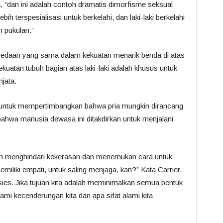
a, “dan ini adalah contoh dramatis dimorfisme seksual
bih terspesialisasi untuk berkelahi, dan laki-laki berkelahi
 pukulan.”
edaan yang sama dalam kekuatan menarik benda di atas
uatan tubuh bagian atas laki-laki adalah khusus untuk
jata.
n untuk mempertimbangkan bahwa pria mungkin dirancang
i bahwa manusia dewasa ini ditakdirkan untuk menjalani
gan menghindari kekerasan dan menemukan cara untuk
miliki empati, untuk saling menjaga, kan?” Kata Carrier.
esies. Jika tujuan kita adalah meminimalkan semua bentuk
 kecenderungan kita dan apa sifat alami kita