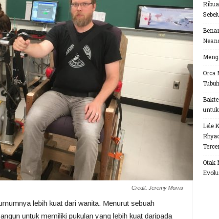
Ribua
Sebel
Benar
Neand
Menga
Orca 
Tubu
Bakte
untuk
Lele 
Rhyac
Terce
Otak 
Evolu
Credit: Jeremy Morris
 umumnya lebih kuat dari wanita. Menurut sebuah
ibangun untuk memiliki pukulan yang lebih kuat daripada