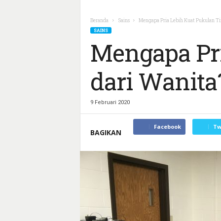
Beranda
Sains
Mengapa Pria Lebih Kuat Pukulan Ti
SAINS
Mengapa Pri
dari Wanita
9 Februari 2020
Facebook
Tw
BAGIKAN