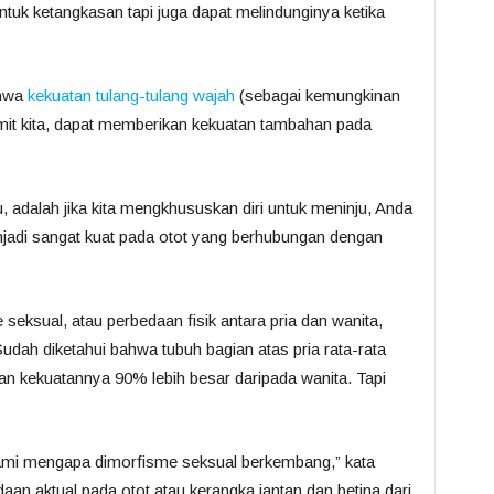
ntuk ketangkasan tapi juga dapat melindunginya ketika
ahwa
kekuatan tulang-tulang wajah
(sebagai kemungkinan
umit kita, dapat memberikan kekuatan tambahan pada
u, adalah jika kita mengkhususkan diri untuk meninju, Anda
adi sangat kuat pada otot yang berhubungan dengan
seksual, atau perbedaan fisik antara pria dan wanita,
udah diketahui bahwa tubuh bagian atas pria rata-rata
an kekuatannya 90% lebih besar daripada wanita. Tapi
i mengapa dimorfisme seksual berkembang,” kata
an aktual pada otot atau kerangka jantan dan betina dari