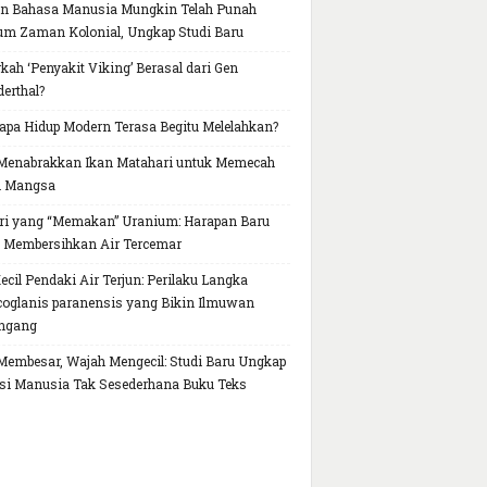
n Bahasa Manusia Mungkin Telah Punah
um Zaman Kolonial, Ungkap Studi Baru
kah ‘Penyakit Viking’ Berasal dari Gen
erthal?
pa Hidup Modern Terasa Begitu Melelahkan?
Menabrakkan Ikan Matahari untuk Memecah
h Mangsa
ri yang “Memakan” Uranium: Harapan Baru
 Membersihkan Air Tercemar
Kecil Pendaki Air Terjun: Perilaku Langka
oglanis paranensis yang Bikin Ilmuwan
ngang
Membesar, Wajah Mengecil: Studi Baru Ungkap
si Manusia Tak Sesederhana Buku Teks