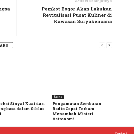
Artikel Selanjutnya
ngsa
Pemkot Bogor Akan Lakukan
Revitalisasi Pusat Kuliner di
Kawasan Suryakencana
BARU
Sains
eksi Sinyal Kuat dari
Pengamatan Semburan
Angkasa dalam Siklus
Radio Cepat Terbaru
i
Menambah Misteri
Astronomi
Contact