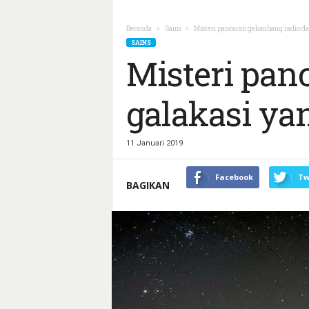
Beranda
Sains
Misteri pancaran gelombang radio dar
SAINS
Misteri pan
galakasi ya
11 Januari 2019
Facebook
Tw
BAGIKAN