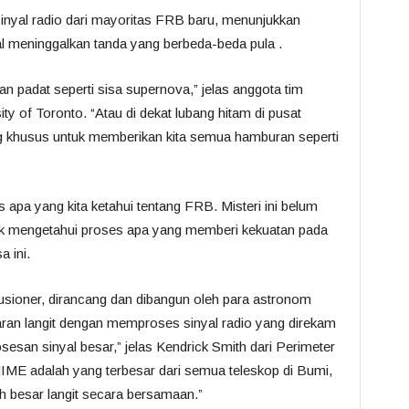
nyal radio dari mayoritas FRB baru, menunjukkan
l meninggalkan tanda yang berbeda-beda pula .
n padat seperti sisa supernova,” jelas anggota tim
y of Toronto. “Atau di dekat lubang hitam di pusat
ang khusus untuk memberikan kita semua hamburan seperti
 apa yang kita ketahui tentang FRB. Misteri ini belum
ntuk mengetahui proses apa yang memberi kekuatan pada
a ini.
sioner, dirancang dan dibangun oleh para astronom
an langit dengan memproses sinyal radio yang direkam
esan sinyal besar,” jelas Kendrick Smith dari Perimeter
HIME adalah yang terbesar dari semua teleskop di Bumi,
 besar langit secara bersamaan.”