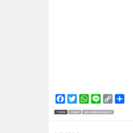
Facebook
Twitter
WhatsApp
Line
Cop
S
Link
TOPIK
CHIME
GELOMBANG RADIO