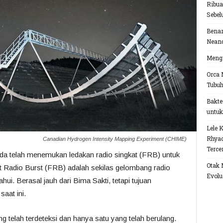
Ribua
Sebel
Benar
Neand
Menga
Orca 
Tubu
Bakte
untuk
Lele 
Rhyac
Canadian Hydrogen Intensity Mapping Experiment (CHIME)
Terce
da telah menemukan ledakan radio singkat (FRB) untuk
Otak 
t Radio Burst (FRB) adalah sekilas gelombang radio
Evolu
ahui. Berasal jauh dari Bima Sakti, tetapi tujuan
aat ini.
g telah terdeteksi dan hanya satu yang telah berulang.