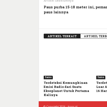
Artikel Sebelumnya
Paus purba 15-18 meter ini, pema
paus lainnya
ARTIKEL TERKAIT
ARTIKEL TER
Sains
Sains
Terdeteksi Kemungkinan
Terdet
Emisi Radio dari Suatu
Luar 
Eksoplanet Untuk Pertama
16 Har
Kalinya
© Copyright 2026 - ikons.id