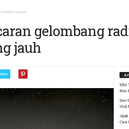
i galakasi yang jauh
caran gelombang radi
ng jauh
itter
Ar
DNA T
Non-
Dari 
Usul 
Jejak
Cara 