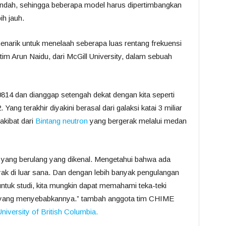
endah, sehingga beberapa model harus dipertimbangkan
h jauh.
enarik untuk menelaah seberapa luas rentang frekuensi
tim Arun Naidu, dari McGill University, dalam sebuah
14 dan dianggap setengah dekat dengan kita seperti
ng terakhir diyakini berasal dari galaksi katai 3 miliar
akibat dari
Bintang neutron
yang bergerak melalui medan
yang berulang yang dikenal. Mengetahui bahwa ada
yak di luar sana. Dan dengan lebih banyak pengulangan
ntuk studi, kita mungkin dapat memahami teka-teki
pa yang menyebabkannya.” tambah anggota tim CHIME
University of British Columbia.