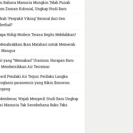
n Bahasa Manusia Mungkin Telah Punah
um Zaman Kolonial, Ungkap Studi Baru
kah ‘Penyakit Viking’ Berasal dari Gen
erthal?
pa Hidup Modern Terasa Begitu Melelahkan?
Menabrakkan Ikan Matahari untuk Memecah
h Mangsa
ri yang “Memakan” Uranium: Harapan Baru
 Membersihkan Air Tercemar
Kecil Pendaki Air Terjun: Perilaku Langka
oglanis paranensis yang Bikin Ilmuwan
ngang
Membesar, Wajah Mengecil: Studi Baru Ungkap
si Manusia Tak Sesederhana Buku Teks