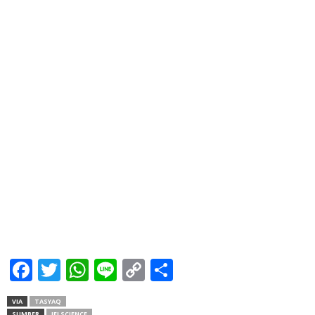
Facebook
Twitter
WhatsApp
Line
Copy
Share
Link
VIA
TASYAQ
SUMBER
IFLSCIENCE