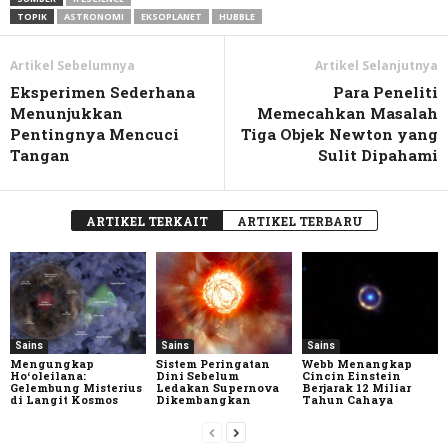
TOPIK
ASTRONOMI
EKSOPLANET
HUBBLE
Artikel Sebelumnya
Artikel Selanjutnya
Eksperimen Sederhana
Para Peneliti
Menunjukkan
Memecahkan Masalah
Pentingnya Mencuci
Tiga Objek Newton yang
Tangan
Sulit Dipahami
ARTIKEL TERKAIT
ARTIKEL TERBARU
Sains
Sains
Sains
Mengungkap
Sistem Peringatan
Webb Menangkap
Hoʻoleilana:
Dini Sebelum
Cincin Einstein
Gelembung Misterius
Ledakan Supernova
Berjarak 12 Miliar
di Langit Kosmos
Dikembangkan
Tahun Cahaya