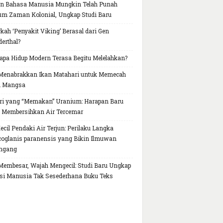
n Bahasa Manusia Mungkin Telah Punah
um Zaman Kolonial, Ungkap Studi Baru
kah ‘Penyakit Viking’ Berasal dari Gen
erthal?
pa Hidup Modern Terasa Begitu Melelahkan?
Menabrakkan Ikan Matahari untuk Memecah
h Mangsa
ri yang “Memakan” Uranium: Harapan Baru
 Membersihkan Air Tercemar
Kecil Pendaki Air Terjun: Perilaku Langka
oglanis paranensis yang Bikin Ilmuwan
ngang
Membesar, Wajah Mengecil: Studi Baru Ungkap
si Manusia Tak Sesederhana Buku Teks