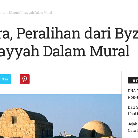
yzantium Menuju Umayyah Dalam Mural
a, Peralihan dari B
yyah Dalam Mural
itter
Ar
DNA T
Non-
Dari 
Usul 
Jejak
Cara 