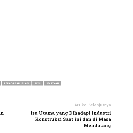
y
hare
PERADABAN ISLAM
SENI
UMAYYAH
Artikel Selanjutnya
an
Isu Utama yang Dihadapi Industri
Konstruksi Saat ini dan di Masa
Mendatang