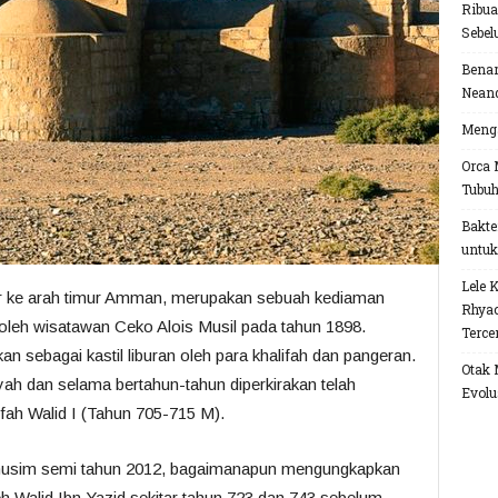
Ribua
Sebel
Benar
Neand
Menga
Orca 
Tubu
Bakte
untuk
Lele 
ter ke arah timur Amman, merupakan sebuah kediaman
Rhyac
oleh wisatawan Ceko Alois Musil pada tahun 1898.
Terce
an sebagai kastil liburan oleh para khalifah dan pangeran.
Otak 
yah dan selama bertahun-tahun diperkirakan telah
Evolu
ah Walid I (Tahun 705-715 M).
musim semi tahun 2012, bagaimanapun mengungkapkan
h Walid Ibn Yazid sekitar tahun 723 dan 743 sebelum