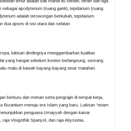
elah timur adalah bak mandi itu sendiri, terdiri dari tiga
 sebagai apodyterium (ruang ganti), tepidarium (ruang
odyterium adalah terowongan berkubah, tepidarium
 dua apses di sisi utara dan selatan
ropa, lukisan dindingnya menggambarkan kualitas
at yang hangat sebelum kontes berlangsung, seorang
alu-malu di bawah bayang-bayang sinar matahari.
 berburu dan menari serta pengrajin di tempat kerja,
ya Bizantium menuju era Islam yang baru. Lukisan “enam
an menunjukkan penguasa Umayyah dengan kaisar
 raja Visigothik Spanyol, dan raja Abyssinia.