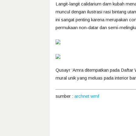
Langit-langit calidarium dam kubah men
muncul dengan ilustrasi rasi bintang u
ini sangat penting karena merupakan con
permukaan non-datar dan semi-melingk
Qusayr ‘Amra ditempatkan pada Daftar W
mural unik yang meluas pada interior ba
sumber :
archnet
wmf