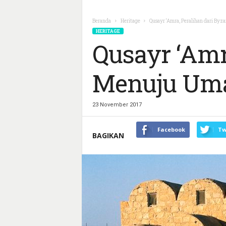
Beranda
Heritage
Qusayr ‘Amra, Peralihan dari B
HERITAGE
Qusayr ‘Amr
Menuju Uma
23 November 2017
Facebook
Tw
BAGIKAN