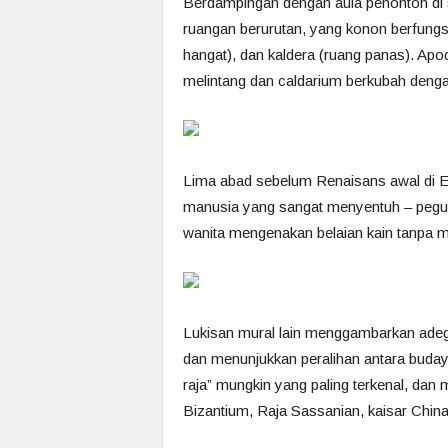
Berdampingan dengan aula penonton di seb
ruangan berurutan, yang konon berfungsi
hangat), dan kaldera (ruang panas). Ap
melintang dan caldarium berkubah dengan
Lima abad sebelum Renaisans awal di E
manusia yang sangat menyentuh – pegul
wanita mengenakan belaian kain tanpa m
Lukisan mural lain menggambarkan adegan
dan menunjukkan peralihan antara buda
raja” mungkin yang paling terkenal, d
Bizantium, Raja Sassanian, kaisar China,