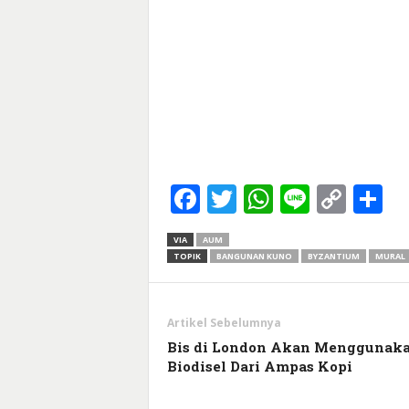
Facebook
Twitter
WhatsApp
Line
Cop
S
Link
VIA
AUM
TOPIK
BANGUNAN KUNO
BYZANTIUM
MURAL
Artikel Sebelumnya
Bis di London Akan Menggunak
Biodisel Dari Ampas Kopi