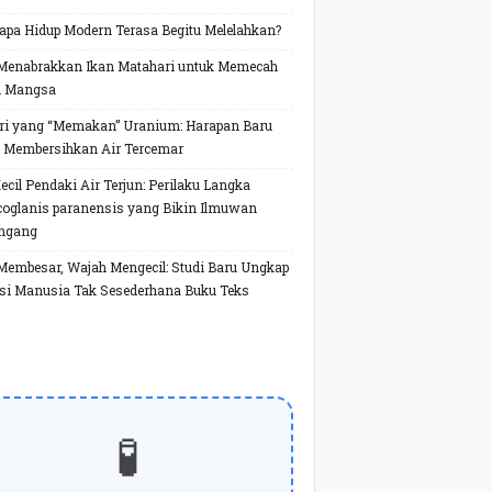
pa Hidup Modern Terasa Begitu Melelahkan?
Menabrakkan Ikan Matahari untuk Memecah
h Mangsa
ri yang “Memakan” Uranium: Harapan Baru
 Membersihkan Air Tercemar
Kecil Pendaki Air Terjun: Perilaku Langka
oglanis paranensis yang Bikin Ilmuwan
ngang
Membesar, Wajah Mengecil: Studi Baru Ungkap
si Manusia Tak Sesederhana Buku Teks
🧪