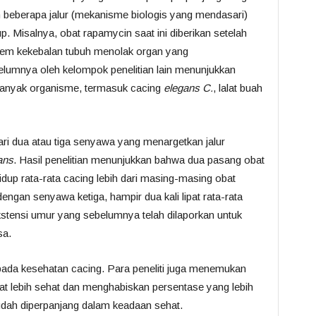
eberapa jalur (mekanisme biologis yang mendasari)
 Misalnya, obat rapamycin saat ini diberikan setelah
stem kekebalan tubuh menolak organ yang
belumnya oleh kelompok penelitian lain menunjukkan
anyak organisme, termasuk cacing
elegans C.
, lalat buah
i dua atau tiga senyawa yang menargetkan jalur
ans
. Hasil penelitian menunjukkan bahwa dua pasang obat
up rata-rata cacing lebih dari masing-masing obat
engan senyawa ketiga, hampir dua kali lipat rata-rata
 ekstensi umur yang sebelumnya telah dilaporkan untuk
sa.
ada kesehatan cacing. Para peneliti juga menemukan
at lebih sehat dan menghabiskan persentase yang lebih
udah diperpanjang dalam keadaan sehat.