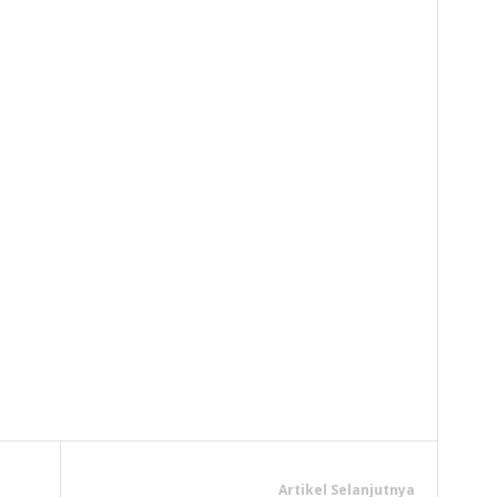
y
hare
Artikel Selanjutnya