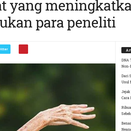
t yang meningkatka
ukan para peneliti
itter
Ar
DNA T
Non-
Dari 
Usul 
Jejak
Cara 
Ribua
Sebel
Benar
Neand