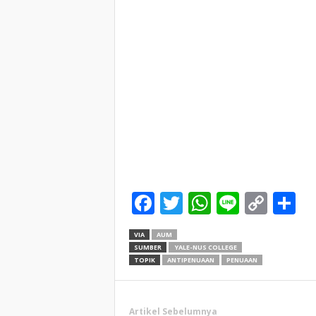
Facebook
Twitter
WhatsApp
Line
Cop
S
Link
VIA
AUM
SUMBER
YALE-NUS COLLEGE
TOPIK
ANTIPENUAAN
PENUAAN
Artikel Sebelumnya