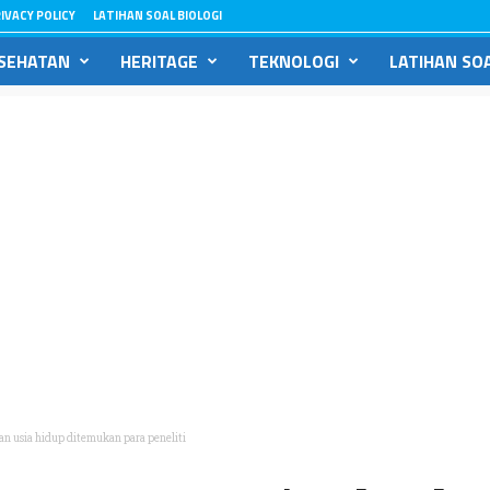
IVACY POLICY
LATIHAN SOAL BIOLOGI
SEHATAN
HERITAGE
TEKNOLOGI
LATIHAN SOA
 usia hidup ditemukan para peneliti