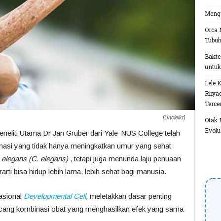
Menga
Orca 
Tubu
Bakte
untuk
Lele 
Rhyac
Terce
[Unclelkt]
Otak 
Evolu
eneliti Utama Dr Jan Gruber dari Yale-NUS College telah
asi yang tidak hanya meningkatkan umur yang sehat
 elegans (C. elegans)
, tetapi juga menunda laju penuaan
ti bisa hidup lebih lama, lebih sehat bagi manusia.
nasional
Developmental
Cell
,
meletakkan dasar penting
rancang kombinasi obat yang menghasilkan efek yang sama