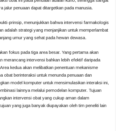
aksi obat ini pada penuaan adalah kuno, sehingga sangat
ra jalur penuaan dapat ditargetkan pada manusia.
 bukti-prinsip, menunjukkan bahwa intervensi farmakologis
n adalah strategi yang menjanjikan untuk memperlambat
njang umur yang sehat pada hewan dewasa.
 akan fokus pada tiga area besar. Yang pertama akan
 merancang intervensi bahkan lebih efektif daripada
. Area kedua akan melibatkan penentuan mekanisme
na obat berinteraksi untuk menunda penuaan dan
n model komputer untuk mensimulasikan interaksi ini,
ombinasi lainnya melalui pemodelan komputer. Tujuan
bangkan intervensi obat yang cukup aman dalam
uan yang juga banyak diupayakan oleh tim peneliti lain