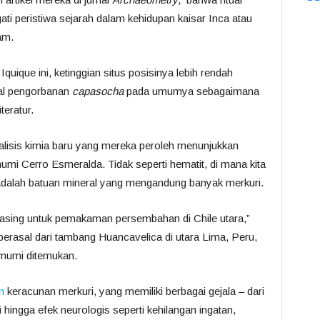
i peristiwa sejarah dalam kehidupan kaisar Inca atau
am.
uique ini, ketinggian situs posisinya lebih rendah
ual pengorbanan
capasocha
pada umumya sebagaimana
teratur.
lisis kimia baru yang mereka peroleh menunjukkan
mi Cerro Esmeralda. Tidak seperti hematit, di mana kita
r adalah batuan mineral yang mengandung banyak merkuri.
 asing untuk pemakaman persembahan di Chile utara,”
berasal dari tambang Huancavelica di utara Lima, Peru,
t mumi ditemukan.
n
keracunan merkuri, yang memiliki berbagai gejala – dari
hingga efek neurologis seperti kehilangan ingatan,