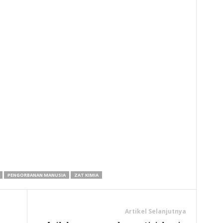
y
hare
PENGORBANAN MANUSIA
ZAT KIMIA
Artikel Selanjutnya