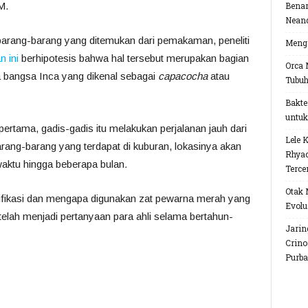
M.
Benar
Neand
 barang-barang yang ditemukan dari pemakaman, peneliti
Menga
 ini
berhipotesis bahwa hal tersebut merupakan bagian
Orca 
a bangsa Inca yang dikenal sebagai
capacocha
atau
Tubu
Bakte
untuk
pertama, gadis-gadis itu melakukan perjalanan jauh dari
Lele 
rang-barang yang terdapat di kuburan, lokasinya akan
Rhyac
aktu hingga beberapa bulan
.
Terce
Otak 
fikasi dan mengapa digunakan zat pewarna merah yang
Evolu
telah menjadi pertanyaan para ahli selama bertahun-
Jarin
Crino
Purba