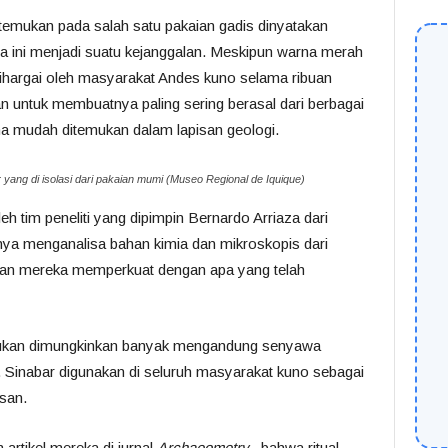
emukan pada salah satu pakaian gadis dinyatakan
na ini menjadi suatu kejanggalan. Meskipun warna merah
ihargai oleh masyarakat Andes kuno selama ribuan
 untuk membuatnya paling sering berasal dari berbagai
ena mudah ditemukan dalam lapisan geologi.
 yang di isolasi dari pakaian mumi (Museo Regional de Iquique)
leh tim peneliti yang dipimpin Bernardo Arriaza dari
inya menganalisa bahan kimia dan mikroskopis dari
, dan mereka memperkuat dengan apa yang telah
mukan dimungkinkan banyak mengandung senyawa
. Sinabar digunakan di seluruh masyarakat kuno sebagai
san.
artikel mereka di jurnal
Archaeometry
, bahwa ritual