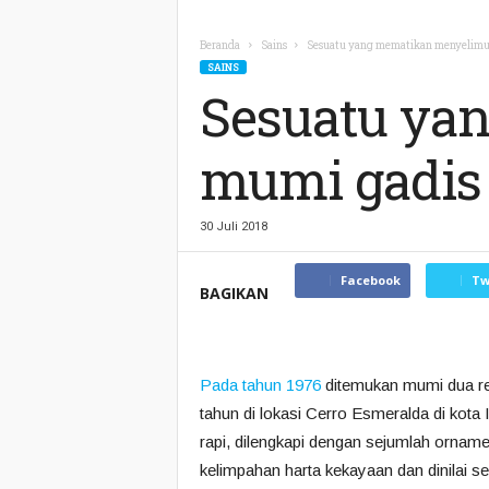
Beranda
Sains
Sesuatu yang mematikan menyelimuti
SAINS
Sesuatu ya
mumi gadis 
30 Juli 2018
Facebook
Tw
BAGIKAN
Pada tahun 1976
ditemukan mumi dua re
tahun di lokasi Cerro Esmeralda di kota
rapi, dilengkapi dengan sejumlah ornam
kelimpahan harta kekayaan dan dinilai s