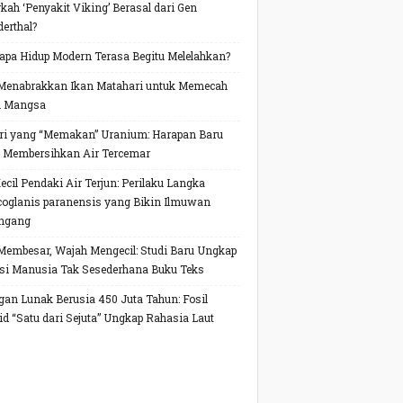
kah ‘Penyakit Viking’ Berasal dari Gen
erthal?
pa Hidup Modern Terasa Begitu Melelahkan?
Menabrakkan Ikan Matahari untuk Memecah
h Mangsa
ri yang “Memakan” Uranium: Harapan Baru
 Membersihkan Air Tercemar
Kecil Pendaki Air Terjun: Perilaku Langka
oglanis paranensis yang Bikin Ilmuwan
ngang
Membesar, Wajah Mengecil: Studi Baru Ungkap
si Manusia Tak Sesederhana Buku Teks
gan Lunak Berusia 450 Juta Tahun: Fosil
id “Satu dari Sejuta” Ungkap Rahasia Laut