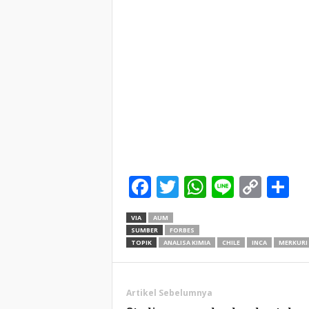
Facebook
Twitter
WhatsApp
Line
Cop
S
Link
VIA
AUM
SUMBER
FORBES
TOPIK
ANALISA KIMIA
CHILE
INCA
MERKURI
Artikel Sebelumnya