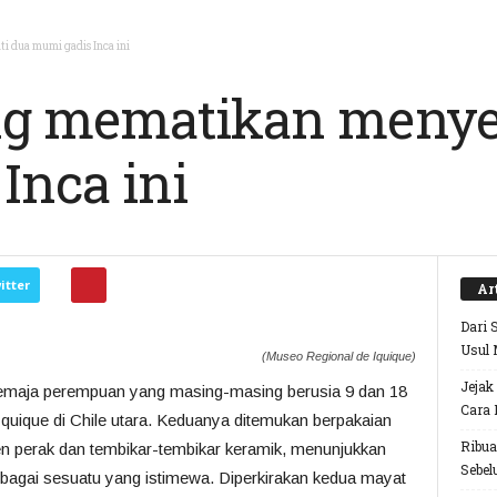
 dua mumi gadis Inca ini
ng mematikan menye
Inca ini
itter
Ar
Dari 
Usul 
(Museo Regional de Iquique)
Jejak
maja perempuan yang masing-masing berusia 9 dan 18
Cara 
 Iquique di Chile utara. Keduanya ditemukan berpakaian
Ribua
en perak dan tembikar-tembikar keramik, menunjukkan
Sebel
ebagai sesuatu yang istimewa. Diperkirakan kedua mayat