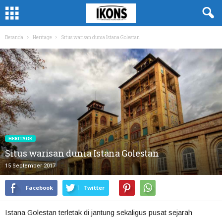
Beranda
Heritage
Situs warisan dunia Istana Golestan
HERITAGE
Situs warisan dunia Istana Golestan
15 September 2017
Facebook
Twitter
Istana Golestan terletak di jantung sekaligus pusat sejarah