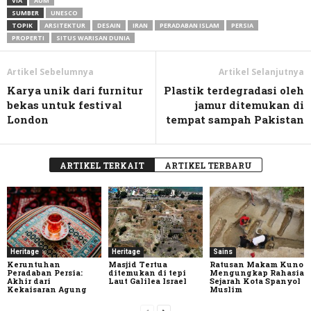
VIA
AUM
SUMBER
UNESCO
TOPIK
ARSITEKTUR
DESAIN
IRAN
PERADABAN ISLAM
PERSIA
PROPERTI
SITUS WARISAN DUNIA
Artikel Sebelumnya
Artikel Selanjutnya
Karya unik dari furnitur
Plastik terdegradasi oleh
bekas untuk festival
jamur ditemukan di
London
tempat sampah Pakistan
ARTIKEL TERKAIT
ARTIKEL TERBARU
Heritage
Heritage
Sains
Keruntuhan
Masjid Tertua
Ratusan Makam Kuno
Peradaban Persia:
ditemukan di tepi
Mengungkap Rahasia
Akhir dari
Laut Galilea Israel
Sejarah Kota Spanyol
Kekaisaran Agung
Muslim