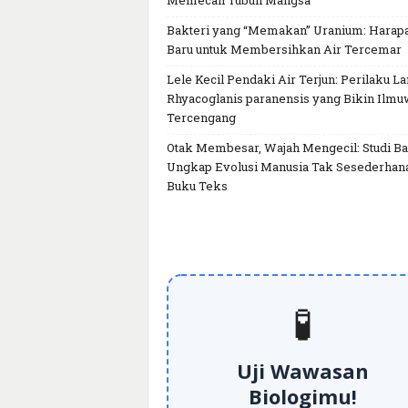
Memecah Tubuh Mangsa
Bakteri yang “Memakan” Uranium: Harap
Baru untuk Membersihkan Air Tercemar
Lele Kecil Pendaki Air Terjun: Perilaku L
Rhyacoglanis paranensis yang Bikin Ilm
Tercengang
Otak Membesar, Wajah Mengecil: Studi Ba
Ungkap Evolusi Manusia Tak Sesederhan
Buku Teks
🧪
Uji Wawasan
Biologimu!