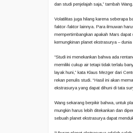
dan studi penjelajah saja,” tambah Wang
Volatilitas juga hilang karena seberapa 
faktor-faktor lainnya. Para ilmuwan haru
mempertimbangkan apakah Mars dapat (
kemungkinan planet ekstrasurya – dunia d
“Studi ini menekankan bahwa ada rentang
memiliki cukup air tetapi tidak terlalu
layak huni,” kata Klaus Mezger dari Cente
rekan penulis studi. “Hasil ini akan me
ekstrasurya yang dapat dihuni di tata sury
Wang sekarang berpikir bahwa, untuk pla
mungkin harus lebih ditekankan dan dipe
sebuah planet ekstrasurya dapat mendu
“Ukuran planet ekstrasurya adalah salah