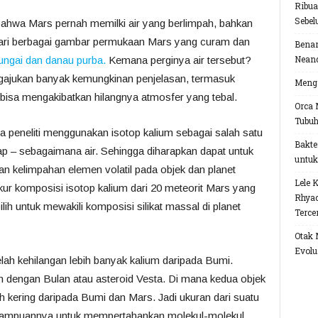
Ribua
Sebel
bahwa Mars pernah memilki air yang berlimpah, bahkan
Dari berbagai gambar permukaan Mars yang curam dan
Benar
Neand
 sungai dan danau purba.
Kemana perginya air tersebut?
engajukan banyak kemungkinan penjelasan, termasuk
Menga
sa mengakibatkan hilangnya atmosfer yang tebal.
Orca 
Tubu
a peneliti menggunakan isotop kalium sebagai salah satu
Bakte
p – sebagaimana air. Sehingga diharapkan dapat untuk
untuk
an kelimpahan elemen volatil pada objek dan planet
Lele 
r komposisi isotop kalium dari 20 meteorit Mars yang
Rhyac
lih untuk mewakili komposisi silikat massal di planet
Terce
Otak 
Evolu
ah kehilangan lebih banyak kalium daripada Bumi.
 dengan Bulan atau asteroid Vesta. Di mana kedua objek
bih kering daripada Bumi dan Mars. Jadi ukuran dari suatu
mampuannya untuk mempertahankan molekul-molekul