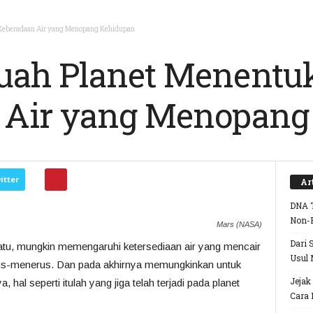
Keberadaan Air yang Menopang Kehidupan
uah Planet Menentu
 Air yang Menopang
itter
Ar
DNA T
Non-
Mars (NASA)
Dari 
batu, mungkin memengaruhi ketersediaan air yang mencair
Usul 
erus-menerus. Dan pada akhirnya memungkinkan untuk
Jejak
hal seperti itulah yang jiga telah terjadi pada planet
Cara 