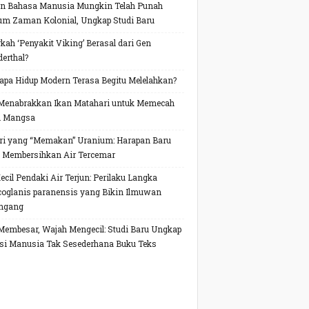
n Bahasa Manusia Mungkin Telah Punah
um Zaman Kolonial, Ungkap Studi Baru
kah ‘Penyakit Viking’ Berasal dari Gen
erthal?
pa Hidup Modern Terasa Begitu Melelahkan?
Menabrakkan Ikan Matahari untuk Memecah
h Mangsa
ri yang “Memakan” Uranium: Harapan Baru
 Membersihkan Air Tercemar
Kecil Pendaki Air Terjun: Perilaku Langka
oglanis paranensis yang Bikin Ilmuwan
ngang
Membesar, Wajah Mengecil: Studi Baru Ungkap
si Manusia Tak Sesederhana Buku Teks