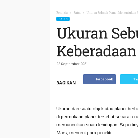
Beranda
Sains
Ukuran Sebuah Planet Menentukan 
SAINS
Ukuran Seb
Keberadaan
22 September 2021
Facebook
Tw
BAGIKAN
Ukuran dari suatu objek atau planet ber
di permukaan planet tersebut secara t
memunculkan suatu lehidupan. Sepertinya, 
Mars, menurut para peneliti.