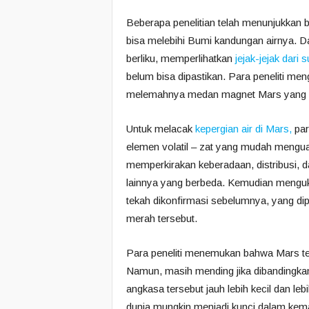
Beberapa penelitian telah menunjukkan 
bisa melebihi Bumi kandungan airnya. 
berliku, memperlihatkan
jejak-jejak dari
belum bisa dipastikan. Para peneliti m
melemahnya medan magnet Mars yang bi
Untuk melacak
kepergian air di Mars,
par
elemen volatil – zat yang mudah mengua
memperkirakan keberadaan, distribusi, d
lainnya yang berbeda. Kemudian menguku
tekah dikonfirmasi sebelumnya, yang dipi
merah tersebut.
Para peneliti menemukan bahwa Mars tel
Namun, masih mending jika dibandingkan
angkasa tersebut jauh lebih kecil dan le
dunia mungkin menjadi kunci dalam ke