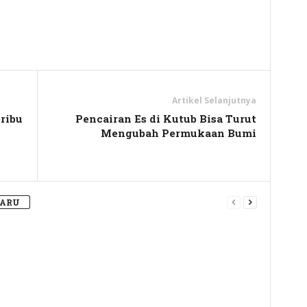
y
hare
Artikel Selanjutnya
ribu
Pencairan Es di Kutub Bisa Turut
Mengubah Permukaan Bumi
BARU