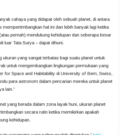
.
banyak cahaya yang didapat oleh sebuah planet, di antara
s mempertimbangkan hal ini dan lebih banyak lagi ketika
atau pernah) mendukung kehidupan dan seberapa besar
i luar Tata Surya – dapat dihuni.
 ukuran yang sangat terbatas bagi suatu planet untuk
 banyak untuk mengembangkan lingkungan permukaan yang
r for Space and Habitability di University of Bern, Swiss,
mandu para astronom dalam pencarian mereka untuk planet
a lain.”
net yang berada dalam zona layak huni, ukuran planet
rtimbangkan secara rutin ketika memikirkan apakah
kung kehidupan.
 satu parameter yang paling mudah ditentukan,”
kata