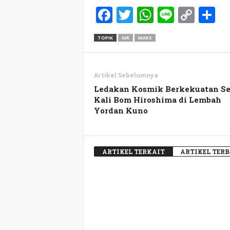
Facebook
Twitter
WhatsApp
Line
Cop
S
Link
TOPIK
AIR
MARS
Artikel Sebelumnya
Ledakan Kosmik Berkekuatan Se
Kali Bom Hiroshima di Lembah
Yordan Kuno
ARTIKEL TERKAIT
ARTIKEL TER