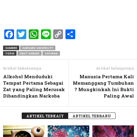
Facebook
Twitter
WhatsApp
Line
Copy
Share
Link
SUMBER
HARVARD UNIVERSITY
TOPIK
OBAT KANKER
SAYURAN
Artikel Sebelumnya
Artikel Selanjutnya
Alkohol Menduduki
Manusia Pertama Kali
Tempat Pertama Sebagai
Memanggang Tumbuhan
Zat yang Paling Merusak
? Mungkinkah Ini Bukti
Dibandingkan Narkoba
Paling Awal
ARTIKEL TERKAIT
ARTIKEL TERBARU