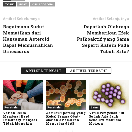
TOPIK
HOAX
VIRUS CORONA
Artikel Sebelumnya
Artikel Selanjutnya
Bagaimana Sudut
Dapatkah Olahraga
Mematikan dari
Memberikan Efek
Hantaman Asteroid
Psikoaktif yang Sama
Dapat Memusnahkan
Seperti Kafein Pada
Dinosaurus
Tubuh Kita?
ARTIKEL TERKAIT
ARTIKEL TERBARU
Kesehatan
Kesehatan
Sains
Varian Delta
Jamur Superbug yang
Virus Penyebab Flu
Membuat Herd
Kebal Semua Obat-
Sudah Ada Jauh
Immunity Menjadi
obatan ditemukan
Sebelum Manusia
Tidak Mungkin
Menyebar di AS
Modern