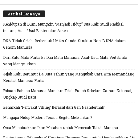
Artikel Lainnya
Kehidupan di Bumi Mungkin “Menjadi Hidup” Dua Kali: Studi Radikal
tentang Asal-Usul Bakteri dan Arkea
DNA Tidak Selalu Berbentuk Heliks Ganda: Struktur Non-B DNA dalam
Genom Manusia
Dari Satu Mata Purba ke Dua Mata Manusia: Asal-Usul Mata Vertebrata
yang Mengejutkan
Jejak Kaki Berumur 1,4 Juta Tahun yang Mengubah Cara Kita Memandang
Kerabat Manusia Purba
Ribuan Bahasa Manusia Mungkin Telah Punah Sebelum Zaman Kolonial,
Ungkap Studi Baru
Benarkah ‘Penyakit Viking’ Berasal dari Gen Neanderthal?
Mengapa Hidup Modern Terasa Begitu Melelahkan?
Orca Menabrakkan Ikan Matahari untuk Memecah Tubuh Mangsa
Bakteri yang “Memakan” Uranium: Harapan Baru untuk Membersihkan Air