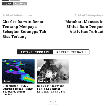
TOPIK
GUNUNG
Artikel Sebelumnya
Artikel Selanjutnya
Charles Darwin Benar
Matahari Memasuki
Tentang Mengapa
Siklus Baru Dengan
Sebagian Serangga Tak
Aktivitas Terkuat
Bisa Terbang
ARTIKEL TERKAIT
ARTIKEL TERBARU
Sains
Heritage
Ditemukan 19.325
Gunung Krakatau:
Gunung Berapi yang
Fakta di Sekitar
Berada di Dasar
Letusan tahun 1883
Lautan