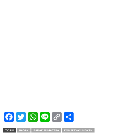
Facebook
Twitter
WhatsApp
Line
Copy
Share
Link
TOPIK
BADAK
BADAK SUMATERA
KONSERVASI HEWAN