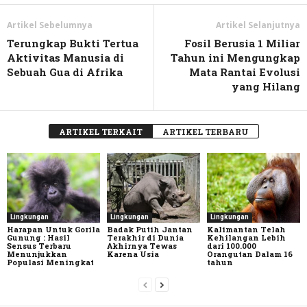
Artikel Sebelumnya
Artikel Selanjutnya
Terungkap Bukti Tertua
Fosil Berusia 1 Miliar
Aktivitas Manusia di
Tahun ini Mengungkap
Sebuah Gua di Afrika
Mata Rantai Evolusi
yang Hilang
ARTIKEL TERKAIT
ARTIKEL TERBARU
Lingkungan
Lingkungan
Lingkungan
Harapan Untuk Gorila
Badak Putih Jantan
Kalimantan Telah
Gunung : Hasil
Terakhir di Dunia
Kehilangan Lebih
Sensus Terbaru
Akhirnya Tewas
dari 100.000
Menunjukkan
Karena Usia
Orangutan Dalam 16
Populasi Meningkat
tahun