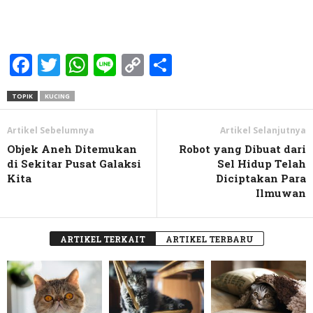
Facebook
Twitter
WhatsApp
Line
Copy
Share
Link
TOPIK
KUCING
Artikel Sebelumnya
Artikel Selanjutnya
Objek Aneh Ditemukan
Robot yang Dibuat dari
di Sekitar Pusat Galaksi
Sel Hidup Telah
Kita
Diciptakan Para
Ilmuwan
ARTIKEL TERKAIT
ARTIKEL TERBARU