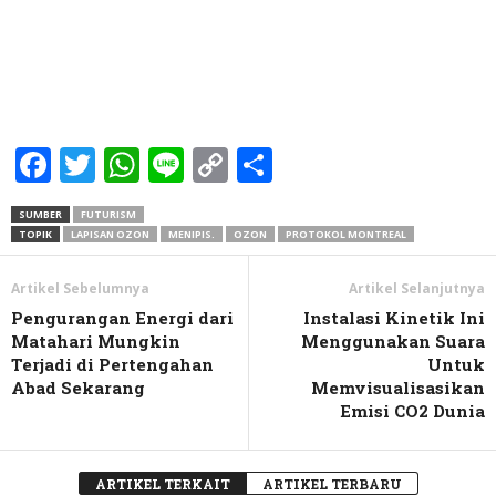
Facebook
Twitter
WhatsApp
Line
Copy
Share
Link
SUMBER
FUTURISM
TOPIK
LAPISAN OZON
MENIPIS.
OZON
PROTOKOL MONTREAL
Artikel Sebelumnya
Artikel Selanjutnya
Pengurangan Energi dari
Instalasi Kinetik Ini
Matahari Mungkin
Menggunakan Suara
Terjadi di Pertengahan
Untuk
Abad Sekarang
Memvisualisasikan
Emisi CO2 Dunia
ARTIKEL TERKAIT
ARTIKEL TERBARU