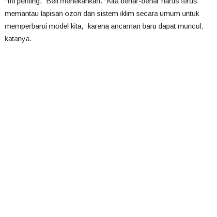
“Ini penting,” Bell menekankan. “Kita benar-benar harus terus
memantau lapisan ozon dan sistem iklim secara umum untuk
memperbarui model kita,” karena ancaman baru dapat muncul,
katanya.