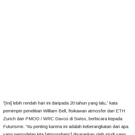
“[Ini] lebih rendah hari ini daripada 20 tahun yang lalu,” kata
pemimpin penelitian William Bell, fisikawan atmosfer dari ETH
Zurich dan PMOD / WRC Davos di Swiss, berbicara kepada
Futurisme. “Itu penting karena ini adalah keberangkatan dari apa
yang
pemodelan
kita [atmospheric] disarankan oleh studi yang