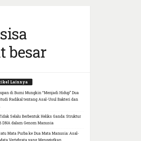
sisa
t besar
tikel Lainnya
upan di Bumi Mungkin “Menjadi Hidup” Dua
 Studi Radikal tentang Asal-Usul Bakteri dan
a
idak Selalu Berbentuk Heliks Ganda: Struktur
B DNA dalam Genom Manusia
Satu Mata Purba ke Dua Mata Manusia: Asal-
Mata Vertebrata yang Mengejutkan