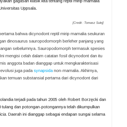
kan gagasan klasik kita tentang reptil mirip mamalia
Universitas Uppsala.
[Credit : Tomasz Sulej]
ertama bahwa dicynodont reptil mirip mamalia seukuran
engan dinosaurus sauropodomorph berleher panjang yang
andangan sebelumnya. Sauropodomorph termasuk spesies
ni mengisi celah dalam catatan fosil dicynodont dan itu
mis anggota badan dianggap untuk mengkarakterisasi
revolusi juga pada
synapsida
non-mamalia. Akhirnya,
kan temuan substansial pertama dari dicynodont dari
olandia terjadi pada tahun 2005 oleh Robert Borzęcki dan
000 tulang dan potongan-potongannya telah dikumpulkan
cia
. Daerah ini dianggap sebagai endapan sungai selama