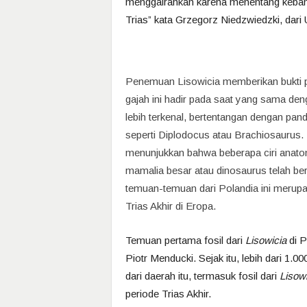
menggairahkan karena menentang kebanya
Trias” kata Grzegorz Niedzwiedzki, dari 
Penemuan Lisowicia memberikan bukti p
gajah ini hadir pada saat yang sama d
lebih terkenal, bertentangan dengan p
seperti Diplodocus atau Brachiosaurus. I
menunjukkan bahwa beberapa ciri anato
mamalia besar atau dinosaurus telah be
temuan-temuan dari Polandia ini merupa
Trias Akhir di Eropa.
Temuan pertama fosil dari
Lisowicia
di P
Piotr Menducki. Sejak itu, lebih dari 1.
dari daerah itu, termasuk fosil dari
Lisowi
periode Trias Akhir.