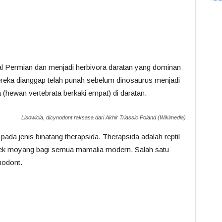
l Permian dan menjadi herbivora daratan yang dominan
ereka dianggap telah punah sebelum dinosaurus menjadi
 (hewan vertebrata berkaki empat) di daratan.
Lisowicia, dicynodont raksasa dari Akhir Triassic Poland (Wikimedia)
k pada jenis binatang therapsida. Therapsida adalah reptil
ek moyang bagi semua mamalia modern. Salah satu
nodont.