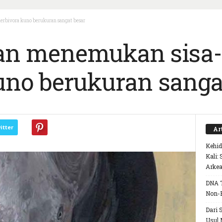
erbivora kuno berukuran sangat besar
an menemukan sisa-
uno berukuran sanga
itter
Ar
Kehid
Kali:
Arke
DNA T
Non-
Dari 
Usul 