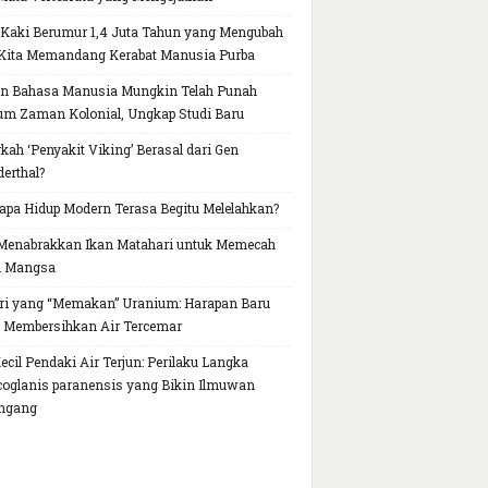
 Kaki Berumur 1,4 Juta Tahun yang Mengubah
Kita Memandang Kerabat Manusia Purba
n Bahasa Manusia Mungkin Telah Punah
um Zaman Kolonial, Ungkap Studi Baru
kah ‘Penyakit Viking’ Berasal dari Gen
erthal?
pa Hidup Modern Terasa Begitu Melelahkan?
Menabrakkan Ikan Matahari untuk Memecah
h Mangsa
ri yang “Memakan” Uranium: Harapan Baru
 Membersihkan Air Tercemar
Kecil Pendaki Air Terjun: Perilaku Langka
oglanis paranensis yang Bikin Ilmuwan
ngang