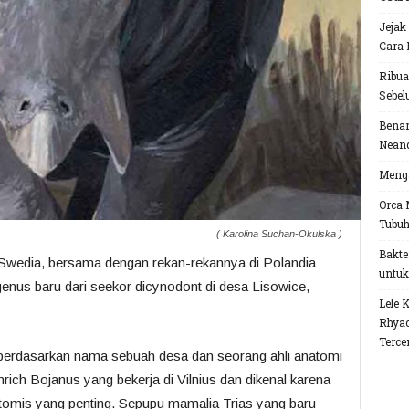
Jejak
Cara 
Ribua
Sebel
Benar
Neand
Menga
Orca 
Tubu
( Karolina Suchan-Okulska )
Bakte
di Swedia, bersama dengan rekan-rekannya di Polandia
untuk
enus baru dari seekor dicynodont di desa Lisowice,
Lele 
Rhyac
Terce
erdasarkan nama sebuah desa dan seorang ahli anatomi
ich Bojanus yang bekerja di Vilnius dan dikenal karena
omis yang penting. Sepupu mamalia Trias yang baru