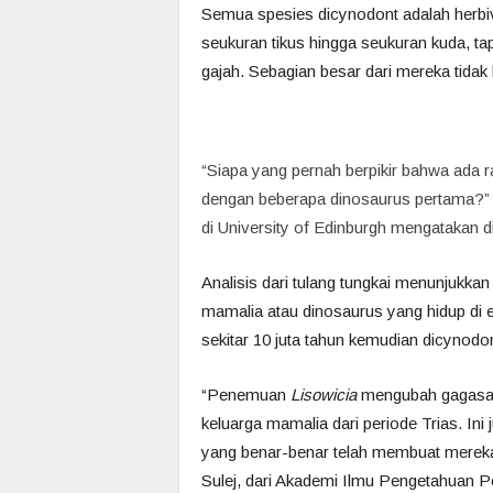
Semua spesies dicynodont adalah herbi
seukuran tikus hingga seukuran kuda, ta
gajah. Sebagian besar dari mereka tidak 
“Siapa yang pernah berpikir bahwa ada
dengan beberapa dinosaurus pertama?” S
di University of Edinburgh mengatakan d
Analisis dari tulang tungkai menunjukka
mamalia atau dinosaurus yang hidup di era
sekitar 10 juta tahun kemudian dicynodon
“Penemuan
Lisowicia
mengubah gagasan-g
keluarga mamalia dari periode Trias. In
yang benar-benar telah membuat mereka
Sulej, dari Akademi Ilmu Pengetahuan P