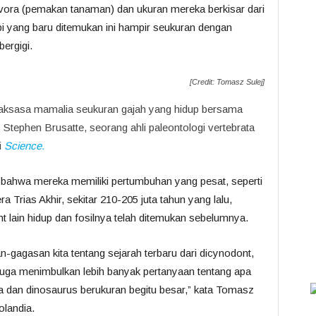
vora (pemakan tanaman) dan ukuran mereka berkisar dari
pi yang baru ditemukan ini hampir seukuran dengan
bergigi.
[Credit: Tomasz Sulej]
 raksasa mamalia seukuran gajah yang hidup bersama
tephen Brusatte, seorang ahli paleontologi vertebrata
i
Science.
n bahwa mereka memiliki pertumbuhan yang pesat, seperti
 Trias Akhir, sekitar 210-205 juta tahun yang lalu,
t lain hidup dan fosilnya telah ditemukan sebelumnya.
agasan kita tentang sejarah terbaru dari dicynodont,
i juga menimbulkan lebih banyak pertanyaan tentang apa
 dan dinosaurus berukuran begitu besar,” kata Tomasz
olandia.