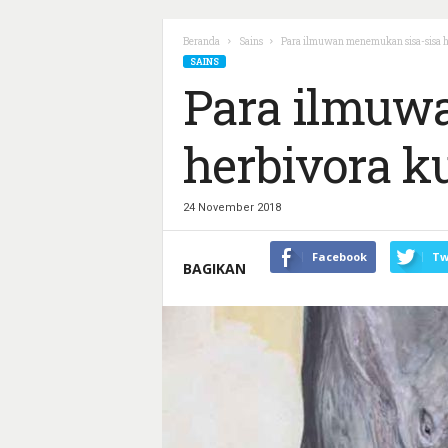
Beranda
Sains
Para ilmuwan menemukan sisa-sisa h
SAINS
Para ilmuw
herbivora k
24 November 2018
Facebook
Tw
BAGIKAN