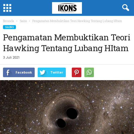
Beranda
Sains
Pengamatan Membuktikan Teori Hawking Tentang Lubang HItam
SAINS
Pengamatan Membuktikan Teori
Hawking Tentang Lubang HItam
3 Juli 2021
Facebook
Twitter