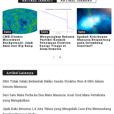
ARTIKEL TERKAIT
ARTIKEL TERBARU
Sains
Sains
Sains
CMB (Cosmic
Mengungkap Rahasia
Apakah Kehidupan
Microwave
Partikel Kosmik:
Manusia Bergantung
Background): Jejak
Penemuan Elektron
pada Gelombang
Awal dari Big Bang
Energi Tinggi di
Gravitasi?
Alam Semesta
Artikel Lainnya
DNA Tidak Selalu Berbentuk Heliks Ganda: Struktur Non-B DNA dalam
Genom Manusia
Dari Satu Mata Purba ke Dua Mata Manusia: Asal-Usul Mata Vertebrata
yang Mengejutkan
Jejak Kaki Berumur 1,4 Juta Tahun yang Mengubah Cara Kita Memandang