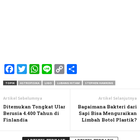
Facebook
Twitter
WhatsApp
Line
Copy
Share
Link
TOPIK
ASTROFISIKA
LIGO
LUBANG HITAM
STEPHEN HAWKING
Artikel Sebelumnya
Artikel Selanjutnya
Ditemukan Tongkat Ular
Bagaimana Bakteri dari
Berusia 4.400 Tahun di
Sapi Bisa Menguraikan
Finlandia
Limbah Botol Plastik?