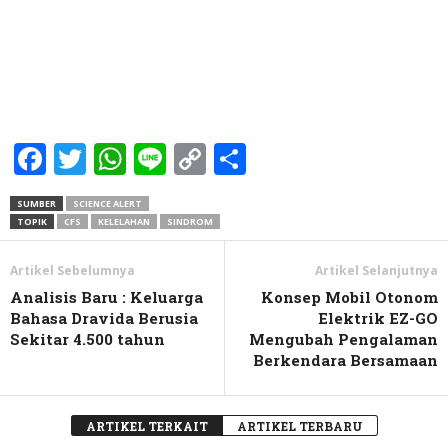
Facebook
Twitter
WhatsApp
Line
Copy
Share
Link
SUMBER
SCIENCE ALERT
TOPIK
CFS
KELELAHAN
SINDROM
Artikel Sebelumnya
Artikel Selanjutnya
Analisis Baru : Keluarga
Konsep Mobil Otonom
Bahasa Dravida Berusia
Elektrik EZ-GO
Sekitar 4.500 tahun
Mengubah Pengalaman
Berkendara Bersamaan
ARTIKEL TERKAIT
ARTIKEL TERBARU