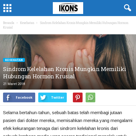
Beranda
Kesehatan
Sindrom Kelelahan Kronis Mungkin Memiliki Hubungan Hormon
Krusial
KESEHATAN
Sindrom Kelelahan Kronis Mungkin Memiliki
Hubungan Hormon Krusial
21 Maret 2018
Facebook
Twitter
Selama bertahun-tahun, sebuah batas telah membagi jutaan
pasien dari dokter mereka, memisahkan mereka yang mengalami
efek kekurangan tenaga dari sindrom kelelahan kronis dari